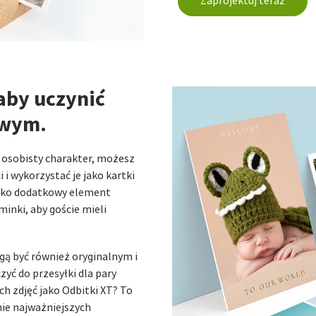
Zaprojektuj teraz
aby uczynić
owym.
u osobisty charakter, możesz
i wykorzystać je jako kartki
 jako dodatkowy element
inki, aby goście mieli
gą być również oryginalnym i
yć do przesyłki dla pary
h zdjęć jako Odbitki XT? To
ie najważniejszych