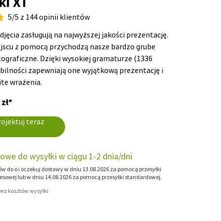
ki XT
5/5 z 144 opinii klientów
djęcia zasługują na najwyższej jakości prezentację.
jscu z pomocą przychodzą nasze bardzo grube
tograficzne. Dzięki wysokiej gramaturze (1336
abilności zapewniają one wyjątkową prezentację i
te wrażenia.
 zł*
ojektuj teraz
owe do wysyłki w ciągu 1-2 dnia/dni
 do o i oczekuj dostawy w dniu 13.08.2026 za pomocą przesyłki
esowej lub w dniu 14.08.2026 za pomocą przesyłki standardowej.
 bez kosztów wysyłki