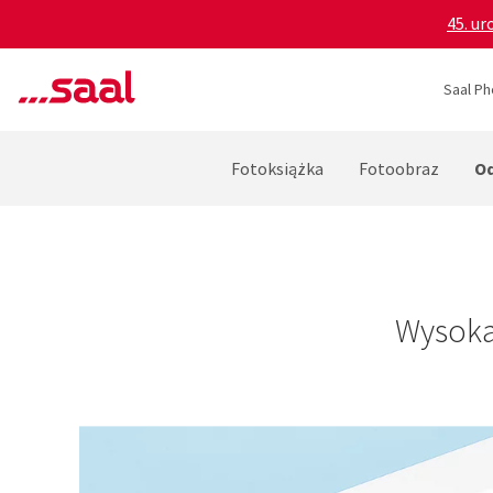
45. ur
Saal Ph
Od
Fotoksiążka
Fotoobraz
Wysoka