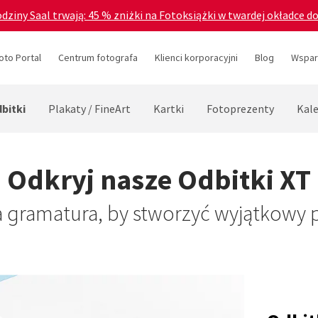
odziny Saal trwają: 45 % zniżki na Fotoksiążki w twardej okładce d
oto Portal
Centrum fotografa
Klienci korporacyjni
Blog
Wsparc
bitki
Plakaty / FineArt
Kartki
Fotoprezenty
Kal
Odkryj nasze Odbitki XT
 gramatura, by stworzyć wyjątkowy 