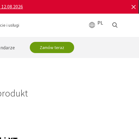
o 12.08.2026
PL
ie i usługi
endarze
Zamów teraz
produkt