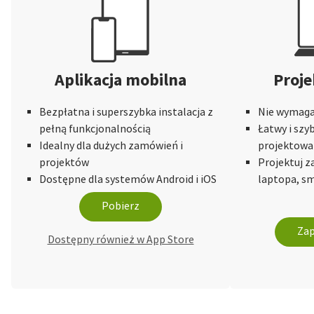
Aplikacja mobilna
Proje
Bezpłatna i superszybka instalacja z
Nie wymaga 
pełną funkcjonalnością
Łatwy i szy
Idealny dla dużych zamówień i
projektowa
projektów
Projektuj 
Dostępne dla systemów Android i iOS
laptopa, sm
Pobierz
Zap
Dostępny również w App Store