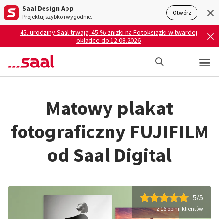
Saal Design App
Otwórz
Projektuj szybko i wygodnie.
45. urodziny Saal trwają: 45 % zniżki na Fotoksiążki w twardej
okładce do 12.08.2026
Matowy plakat
fotograficzny FUJIFILM
od Saal Digital
5/5
z 16 opinii klientów