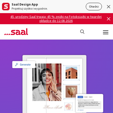
Saal Design App
Otwórz
Projektuj szybko i wygodnie.
45. urodziny Saal trwają: 45 % zniżki na Fotoksiążki w twardej
okładce do 12.08.2026