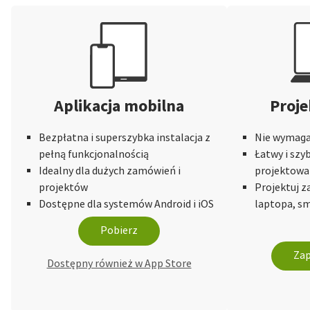
Aplikacja mobilna
Proje
Bezpłatna i superszybka instalacja z
Nie wymaga 
pełną funkcjonalnością
Łatwy i szy
Idealny dla dużych zamówień i
projektowa
projektów
Projektuj 
Dostępne dla systemów Android i iOS
laptopa, sm
Pobierz
Zap
Dostępny również w App Store