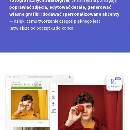
fotograficznych Saal Digital
, te narzędzia pomagają
poprawiać zdjęcia, edytować detale, generować
własne grafiki i dodawać spersonalizowane akcenty
— dzięki temu tworzenie czegoś pięknego jest
łatwiejsze od początku do końca.