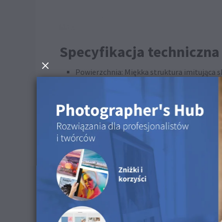
Specyfikacja techniczna
Powierzchnia: Miękka struktura imitująca s
Wegańskie: Tak
Materiał: 57% poliuretan i 43% wiskoza
Proces produkcji: Druk bezpośredni UV
Kod koloru czcionki w Przykładowym zestawie
Wskazówki dotyczące cz
Do czyszczenia tej powierzchni możesz użyć wilgo
Dostępne w następujący
Ten produkt jest dostępny dla Fotoksiążek, Op