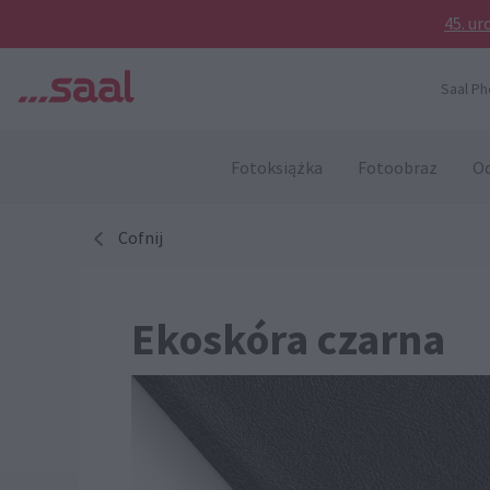
45. ur
Saal Ph
Fotoksiążka
Fotoobraz
Od
Cofnij
Ekoskóra czarna