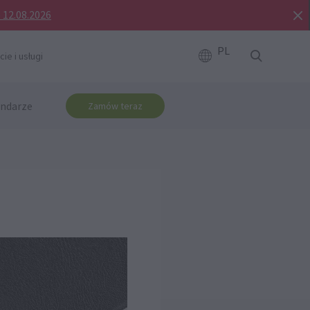
o 12.08.2026
PL
ie i usługi
ndarze
Zamów teraz