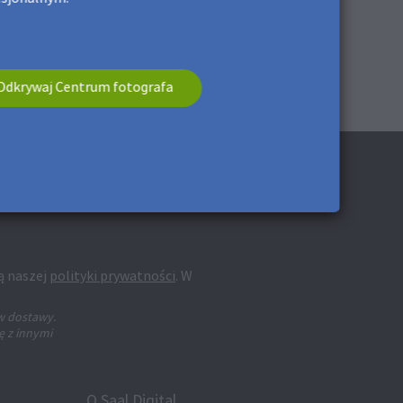
Odkrywaj Centrum fotografa
ą naszej
polityki prywatności
. W
w dostawy.
ę z innymi
O Saal Digital