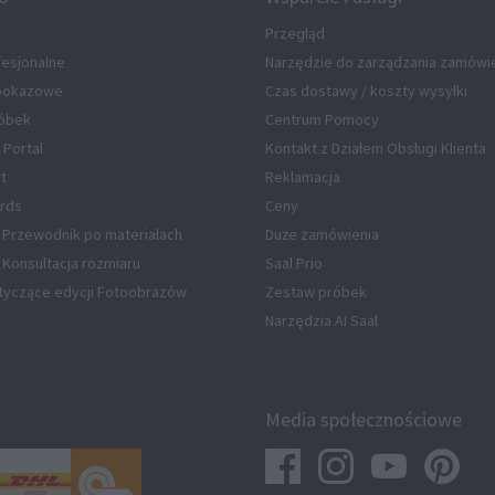
Przegląd
fesjonalne
Narzędzie do zarządzania zamówi
 pokazowe
Czas dostawy / koszty wysyłki
óbek
Centrum Pomocy
 Portal
Kontakt z Działem Obsługi Klienta
rt
Reklamacja
rds
Ceny
 Przewodnik po materiałach
Duże zamówienia
Konsultacja rozmiaru
Saal Prio
tyczące edycji Fotoobrazów
Zestaw próbek
Narzędzia AI Saal
Media społecznościowe