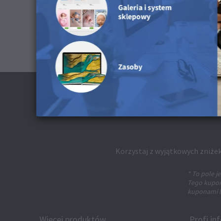
Korzystaj z wyjątkowych zniżek
* To pole 
Tego kuponu
kuponami l
Więcej produktów
Profi in