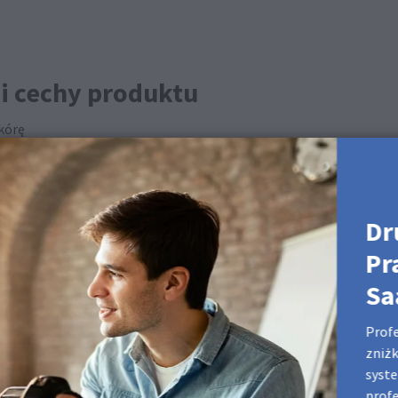
 i cechy produktu
kórę
: R: 243 G: 243 B: 242 #f2f2f2
Dr
yszczenia
Pr
Sa
tnej lub suchej ściereczki z mikrofibry.
ch produktach
Profe
zniżk
syste
akowań prezentowych i Albumów portfolio.
prof