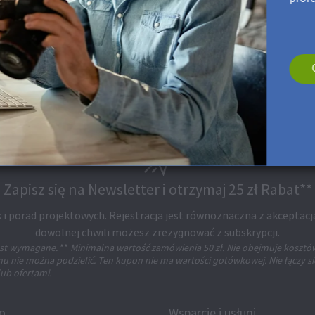
Zapisz się na Newsletter i otrzymaj 25 zł Rabat**
 i porad projektowych. Rejestracja jest równoznaczna z akceptacj
dowolnej chwili możesz zrezygnować z subskrypcji.
jest wymagane.
**
Minimalna wartość zamówienia 50 zł. Nie obejmuje kosztó
 nie można podzielić. Ten kupon nie ma wartości gotówkowej. Nie łączy si
ub ofertami.
fo
Wsparcie i usługi