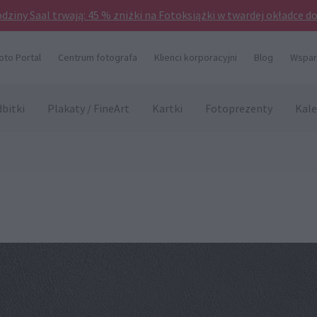
odziny Saal trwają: 45 % zniżki na Fotoksiążki w twardej okładce d
oto Portal
Centrum fotografa
Klienci korporacyjni
Blog
Wsparc
bitki
Plakaty / FineArt
Kartki
Fotoprezenty
Kale