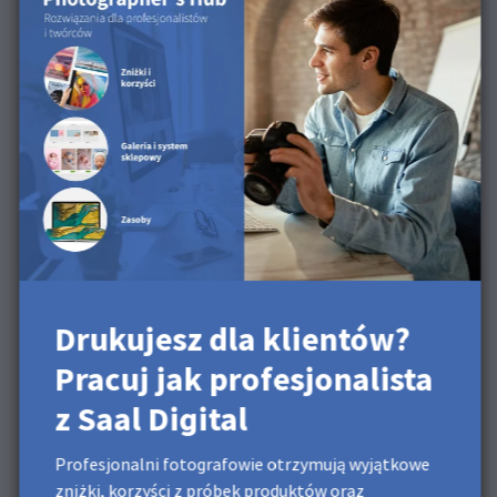
miejscu. Pozostaw niewielką część wystającą ze
ściany, aby wieszak miał się na czym zawiesić.
Wyrównaj mocowanie z tyłu Fotoobrazu ze śrubą
lub gwoździem na ścianie i delikatnie zawieś
Fotoobraz. Cofnij się i spójrz na nią pod kilkoma
różnymi kątami. W razie potrzeby wyreguluj za
pomocą nacięć w wieszaku piłokształtnym, aby
umieścić Fotoobraz w pozycji poziomej.
Gratulacje, twój Fotoobraz wisi już na ścianie.
Drukujesz dla klientów?
Pracuj jak profesjonalista
z Saal Digital
Profesjonalni fotografowie otrzymują wyjątkowe
zniżki, korzyści z próbek produktów oraz