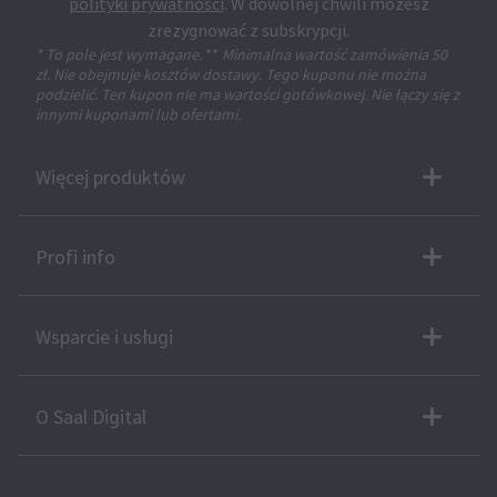
polityki prywatności
. W dowolnej chwili możesz
zrezygnować z subskrypcji.
* To pole jest wymagane.
**
Minimalna wartość zamówienia 50
zł. Nie obejmuje kosztów dostawy. Tego kuponu nie można
podzielić. Ten kupon nie ma wartości gotówkowej. Nie łączy się z
innymi kuponami lub ofertami.
Więcej produktów
Profi info
Wsparcie i usługi
O Saal Digital