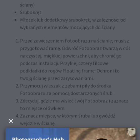
ściany)
Śrubokręt
Młotek lub dodatkowy śrubokręt, w zależności od
wybranych elementów mocujących do ściany.
Przed zawieszeniem Fotoobrazu na ścianie, musisz
przygotować ramę. Odwróć Fotoobraz twarzą w dół
na czystej, miękkiej powierzchni, aby chronić go
podczas instalacji. Przyklej cztery filcowe
podkładki do rogów Floating frame. Ochroni to
twoją ścianę przed zarysowaniami.
Przymocuj wieszak z zębami piły do środka
Fotoobrazu za pomocą dostarczonych śrub.
Zdecyduj, gdzie ma wisieć twój Fotoobraz i zaznacz
to miejsce ołówkiem.
Zaznacz miejsce, w którym śruba lub gwóźdź
wejdzie w ścianę.
Używając młotka lub śrubokręta, ostrożnie
zainstaluj gwóźdź lub śrubę w zaznaczonym