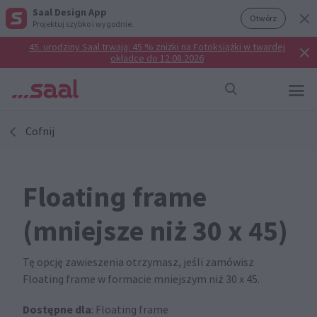
Saal Design App
Otwórz
Projektuj szybko i wygodnie.
45. urodziny Saal trwają: 45 % zniżki na Fotoksiążki w twardej
okładce do 12.08.2026
Cofnij
Floating frame
(mniejsze niż 30 x 45)
Tę opcję zawieszenia otrzymasz, jeśli zamówisz
Floating frame w formacie mniejszym niż 30 x 45.
Dostępne dla
: Floating frame