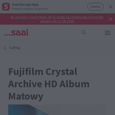
Saal Design App
Otwórz
Projektuj szybko i wygodnie.
45. urodziny Saal trwają: 45 % zniżki na Fotoksiążki w twardej
okładce do 12.08.2026
Cofnij
Fujifilm Crystal
Archive HD Album
Matowy