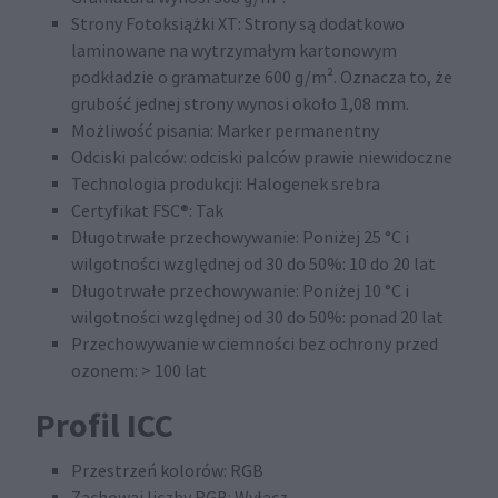
Strony Fotoksiążki XT: Strony są dodatkowo
laminowane na wytrzymałym kartonowym
podkładzie o gramaturze 600 g/m². Oznacza to, że
grubość jednej strony wynosi około 1,08 mm.
Możliwość pisania: Marker permanentny
Odciski palców: odciski palców prawie niewidoczne
Technologia produkcji: Halogenek srebra
Certyfikat FSC®: Tak
Długotrwałe przechowywanie: Poniżej 25 °C i
wilgotności względnej od 30 do 50%: 10 do 20 lat
Długotrwałe przechowywanie: Poniżej 10 °C i
wilgotności względnej od 30 do 50%: ponad 20 lat
Przechowywanie w ciemności bez ochrony przed
ozonem: > 100 lat
Profil ICC
Przestrzeń kolorów: RGB
Zachowaj liczby RGB: Wyłącz