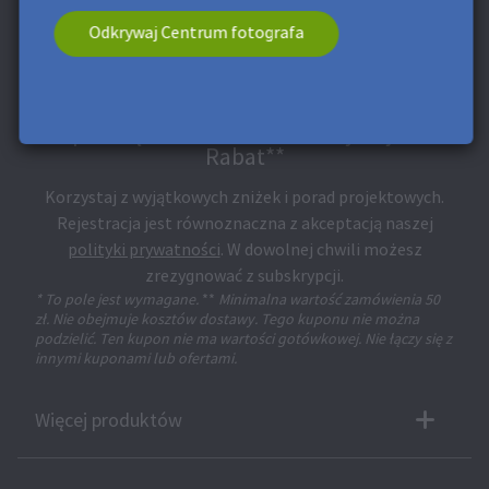
Odkrywaj Centrum fotografa
Zapisz się na Newsletter i otrzymaj 25 zł
Rabat**
Korzystaj z wyjątkowych zniżek i porad projektowych.
Rejestracja jest równoznaczna z akceptacją naszej
polityki prywatności
. W dowolnej chwili możesz
zrezygnować z subskrypcji.
* To pole jest wymagane.
**
Minimalna wartość zamówienia 50
zł. Nie obejmuje kosztów dostawy. Tego kuponu nie można
podzielić. Ten kupon nie ma wartości gotówkowej. Nie łączy się z
innymi kuponami lub ofertami.
Więcej produktów