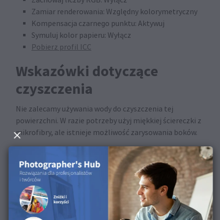
Zamiar renderowania: Względny kolorymetryczny
Kompensacja czarnego punktu: Aktywuj
Symuluj kolor papieru: Wyłącz
Pobierz profil ICC
Wskazówki dotyczące
czyszczenia
Nie zalecamy używania wody do czyszczenia tej
powierzchni. W razie potrzeby użyj miękkiej ściereczki z
mikrofibry, ale istnieje możliwość zarysowania boków.
Dostępne w następujących
produktach
Ta powierzchnia jest dostępna dla Fotoksiążek.
Odkryj powierzchnię w