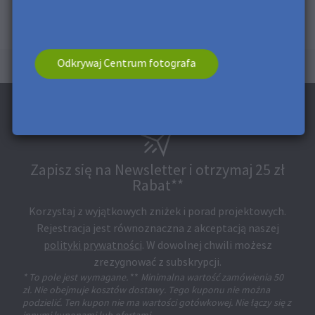
Odkrywaj Centrum fotografa
Zapisz się na Newsletter i otrzymaj 25 zł
Rabat**
Korzystaj z wyjątkowych zniżek i porad projektowych.
Rejestracja jest równoznaczna z akceptacją naszej
polityki prywatności
. W dowolnej chwili możesz
zrezygnować z subskrypcji.
* To pole jest wymagane.
**
Minimalna wartość zamówienia 50
zł. Nie obejmuje kosztów dostawy. Tego kuponu nie można
podzielić. Ten kupon nie ma wartości gotówkowej. Nie łączy się z
innymi kuponami lub ofertami.