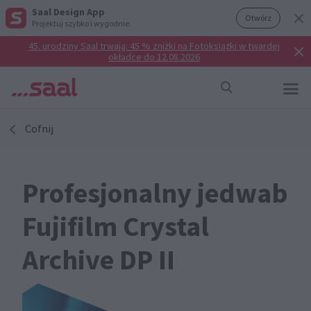
Saal Design App
Otwórz
Projektuj szybko i wygodnie.
45. urodziny Saal trwają: 45 % zniżki na Fotoksiążki w twardej
okładce do 12.08.2026
Cofnij
Profesjonalny jedwab
Fujifilm Crystal
Archive DP II