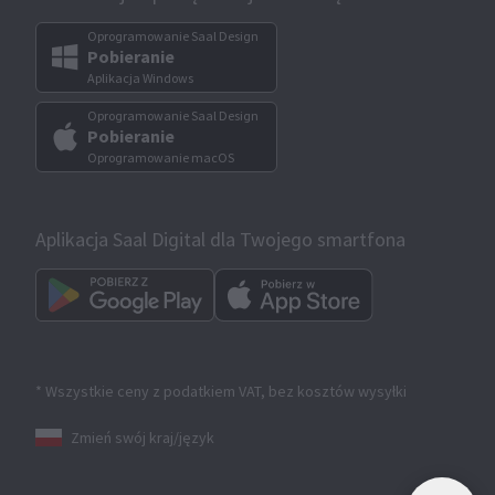
Oprogramowanie Saal Design
Pobieranie
Aplikacja Windows
Oprogramowanie Saal Design
Pobieranie
Oprogramowanie macOS
Aplikacja Saal Digital dla Twojego smartfona
* Wszystkie ceny z podatkiem VAT, bez kosztów wysyłki
Zmień swój kraj/język