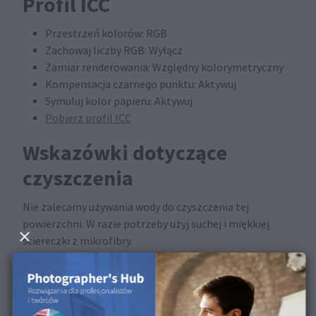
Profil ICC
Przestrzeń kolorów: RGB
Zachowaj liczby RGB: Wyłącz
Zamiar renderowania: Względny kolorymetryczny
Kompensacja czarnego punktu: Aktywuj
Symuluj kolor papieru: Aktywuj
Pobierz profil ICC
Wskazówki dotyczące
czyszczenia
Nie zalecamy używania wody do czyszczenia tej
powierzchni. W razie potrzeby użyj suchej i miękkiej
ściereczki z mikrofibry.
Dostępne w następujących
produktach