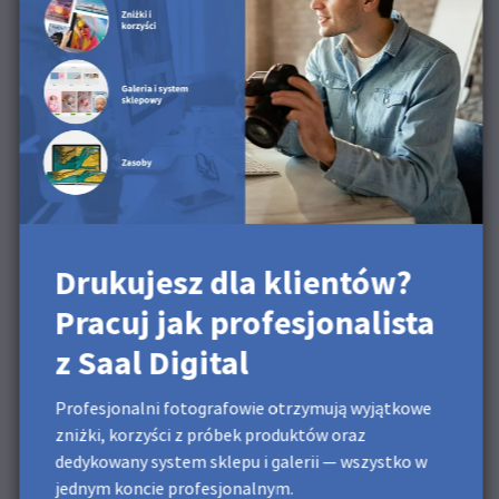
Ta powierzchnia jest dostępna dla Odbitek
fotograficznych, Fotonaklejek, Fotozestawów,
Plakatów, Kalendarzy, Albumów portfolio.
Odkryj powierzchnię w
naszym filmie o produkcie
Drukujesz dla klientów?
Pracuj jak profesjonalista
z Saal Digital
Profesjonalni fotografowie otrzymują wyjątkowe
zniżki, korzyści z próbek produktów oraz
dedykowany system sklepu i galerii — wszystko w
jednym koncie profesjonalnym.