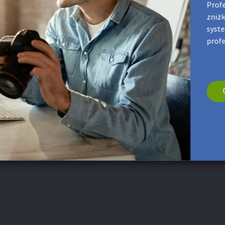
Profe
w naszym filmie o produkcie
zniżk
syste
prof