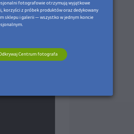
sjonalni fotografowie otrzymują wyjątkowe
i, korzyści z próbek produktów oraz dedykowany
m sklepu i galerii — wszystko w jednym koncie
esjonalnym.
Odkrywaj Centrum fotografa