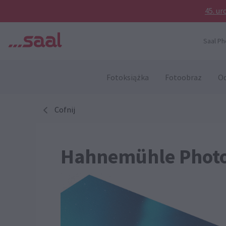
45. ur
Saal Ph
Fotoksiążka
Fotoobraz
Od
Cofnij
Hahnemühle Phot