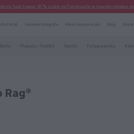
odziny Saal trwają: 45 % zniżki na Fotoksiążki w twardej okładce d
oto Portal
Centrum fotografa
Klienci korporacyjni
Blog
Wsparc
bitki
Plakaty / FineArt
Kartki
Fotoprezenty
Kale
o Rag®