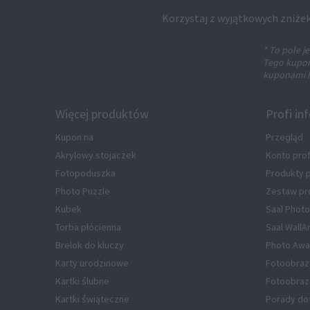
Korzystaj z wyjątkowych zniżek
* To pole 
Tego kuponu
kuponami l
Więcej produktów
Profi in
Kupon na
Przegląd
Akrylowy stojaczek
Konto pro
Fotopoduszka
Produkty
Photo Puzzle
Zestaw pr
Kubek
Saal Photo
Torba płócienna
Saal WallA
Brelok do kluczy
Photo Awa
Karty urodzinowe
Fotoobraz
Kartki ślubne
Fotoobraz 
Kartki świąteczne
Porady do