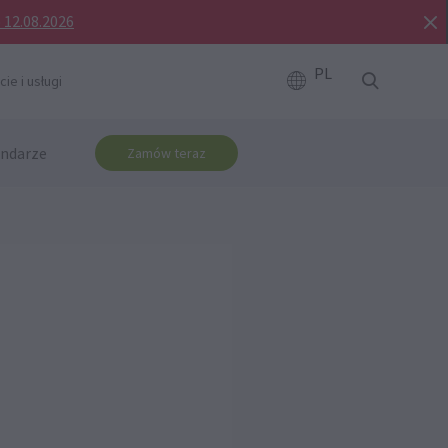
o 12.08.2026
PL
ie i usługi
ndarze
Zamów teraz