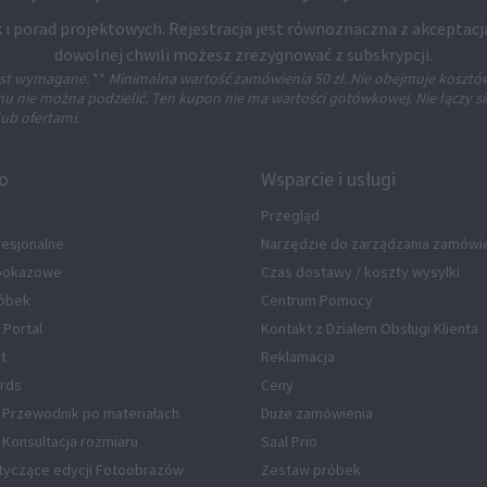
 i porad projektowych. Rejestracja jest równoznaczna z akceptacj
dowolnej chwili możesz zrezygnować z subskrypcji.
jest wymagane.
**
Minimalna wartość zamówienia 50 zł. Nie obejmuje kosztó
 nie można podzielić. Ten kupon nie ma wartości gotówkowej. Nie łączy si
ub ofertami.
fo
Wsparcie i usługi
Przegląd
fesjonalne
Narzędzie do zarządzania zamówi
 pokazowe
Czas dostawy / koszty wysyłki
óbek
Centrum Pomocy
 Portal
Kontakt z Działem Obsługi Klienta
rt
Reklamacja
rds
Ceny
 Przewodnik po materiałach
Duże zamówienia
Konsultacja rozmiaru
Saal Prio
tyczące edycji Fotoobrazów
Zestaw próbek