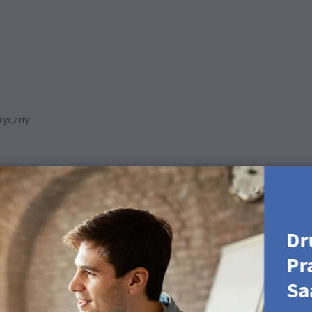
ryczny
yszczenia
Dr
Pr
ch produktach
Sa
rt i Plakatów FineArt.