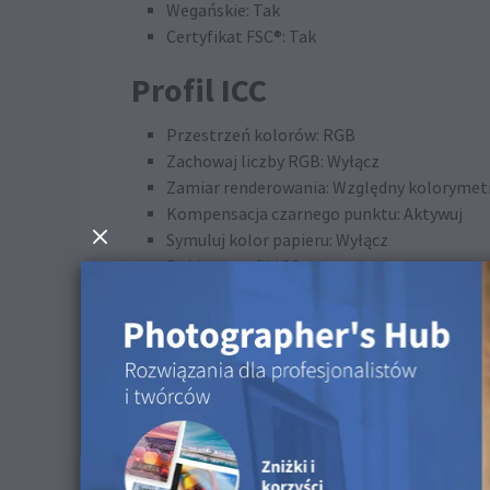
Wegańskie: Tak
Certyfikat FSC®: Tak
Profil ICC
Przestrzeń kolorów: RGB
Zachowaj liczby RGB: Wyłącz
Zamiar renderowania: Względny kolorymet
Kompensacja czarnego punktu: Aktywuj
Symuluj kolor papieru: Wyłącz
Pobierz profil ICC
Wskazówki dotyczące cz
Nie zaleca się czyszczenia tej powierzchni.
Dostępne w następujący
Ta powierzchnia jest dostępna dla Druków FineA