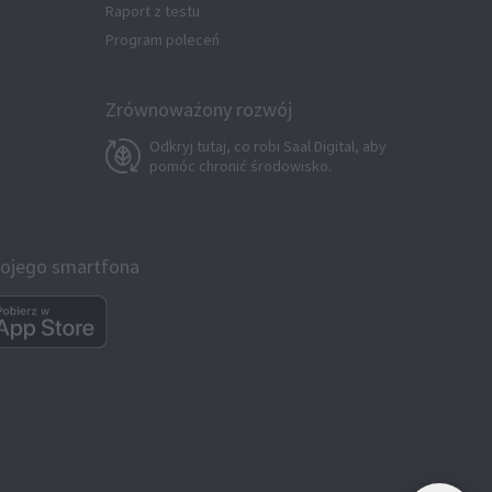
Raport z testu
Program poleceń
Zrównoważony rozwój
Odkryj tutaj, co robi Saal Digital, aby
pomóc chronić środowisko.
Twojego smartfona