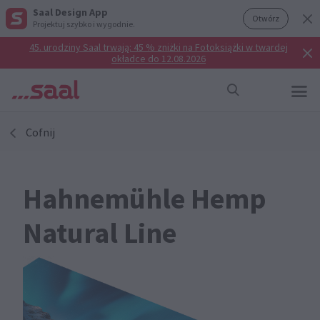
Saal Design App
Otwórz
Projektuj szybko i wygodnie.
45. urodziny Saal trwają: 45 % zniżki na Fotoksiążki w twardej
okładce do 12.08.2026
Cofnij
Hahnemühle Hemp
Natural Line