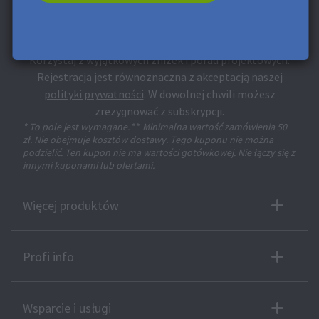
Zapisz się na Newsletter i otrzymaj 25 zł
Rabat**
Korzystaj z wyjątkowych zniżek i porad projektowych.
Rejestracja jest równoznaczna z akceptacją naszej
polityki prywatności
. W dowolnej chwili możesz
zrezygnować z subskrypcji.
* To pole jest wymagane.
**
Minimalna wartość zamówienia 50
zł. Nie obejmuje kosztów dostawy. Tego kuponu nie można
podzielić. Ten kupon nie ma wartości gotówkowej. Nie łączy się z
innymi kuponami lub ofertami.
Więcej produktów
Profi info
Wsparcie i usługi