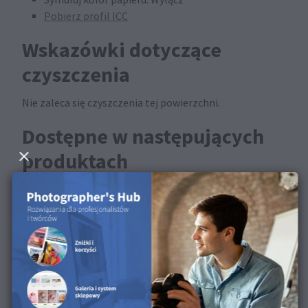
Pobierz profil ICC
Wskazówki dotyczące
czyszczenia
Nie zaleca się czyszczenia tej powierzchni.
Dostępne w następujących
produktach
Ta powierzchnia jest dostępna dla Druków FineArt i
Plakatów FineArt.
Odkryj tę powierzchnię w
naszym filmie o produkcie