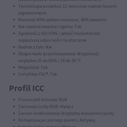
Technologia produkcji: 12-kolorowy nadruk tuszem
pigmentowym
Materiał: 60% włókno konopne, 40% bawełna
Nie zawiera kwasów i ligniny: Tak
Zgodność z ISO 9706 / jakość muzealna dla
najwyższej odporności na starzenie
Nadruk z tyłu: Nie
Długotrwałe przechowywanie: Wilgotność
względna 35 do 65% / 10 do 30 °C
Wegańskie: Tak
Certyfikat FSC®: Tak
Profil ICC
Przestrzeń kolorów: RGB
Zachowaj liczby RGB: Wyłącz
Zamiar renderowania: Względny kolorymetryczny
Kompensacja czarnego punktu: Aktywuj
Symuluj kolor papieru: Wyłącz