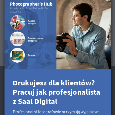
produktach
Ta powierzchnia jest dostępna dla Pocztówek i Odbitek
Retro błyszczących.
Drukujesz dla klientów?
Pracuj jak profesjonalista
Zapisz się na Newsletter i otrzymaj 25 zł
z Saal Digital
Rabat**
Profesjonalni fotografowie otrzymują wyjątkowe
Korzystaj z wyjątkowych zniżek i porad projektowych.