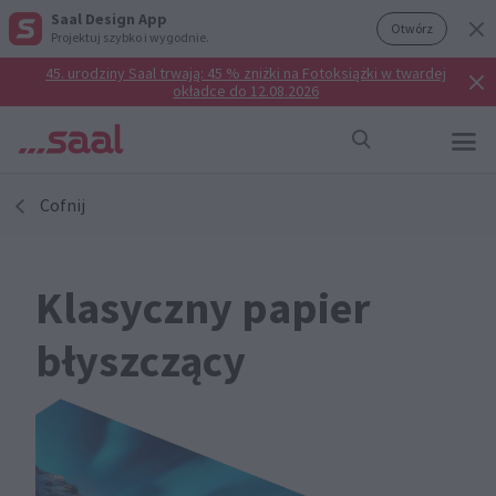
Saal Design App
Otwórz
Projektuj szybko i wygodnie.
45. urodziny Saal trwają: 45 % zniżki na Fotoksiążki w twardej
okładce do 12.08.2026
Cofnij
Klasyczny papier
błyszczący