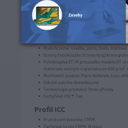
Specyfikacje techniczne i c
Wykończenie: Gładka, jasna, biała, matowa
Strony Fotoksiążki: Strona książki ma grub
Fotoksiążka XT: W przypadku modelu XT s
materiale nośnym o gramaturze 600 g/m². O
Możliwość pisania: Pióro kulkowe, tusz, 
Odciski palców: Niewidoczne
Technologia produkcji: Druk cyfrowy
Certyfikat FSC®: Tak
Profil ICC
Przestrzeń kolorów: CMYK
Zachowaj liczby CMYK: Wyłącz