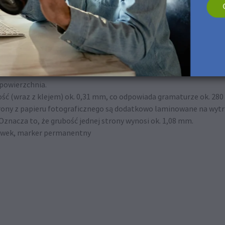
echy produktu
 powierzchnia.
ość (wraz z klejem) ok. 0,31 mm, co odpowiada gramaturze ok. 280
trony z papieru fotograficznego są dodatkowo laminowane na w
znacza to, że grubość jednej strony wynosi ok. 1,08 mm.
ołówek, marker permanentny