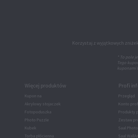
Korzystaj z wyjątkowych zniżek
* To pole 
Tego kuponu
kuponami l
Więcej produktów
Profi in
Kupon na
Przegląd
Akrylowy stojaczek
Konto pro
Fotopoduszka
Produkty
Photo Puzzle
Zestaw pr
Kubek
Saal Photo
Torba płócienna
Saal WallA