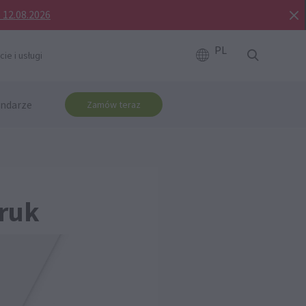
o 12.08.2026
PL
ie i usługi
ndarze
Zamów teraz
druk