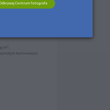
Odkrywaj Centrum fotografa
 g/m².
ytrzymałym kartonowym