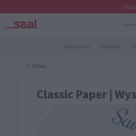
45. ur
Saal Ph
Fotoksiążka
Fotoobraz
Od
Cofnij
Classic Paper | Wy