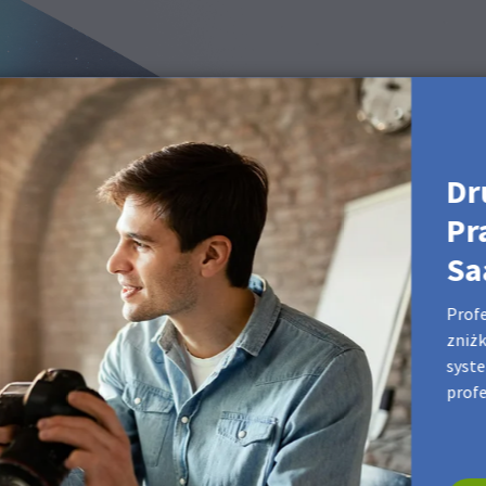
Dr
Pr
Sa
Profe
zniżk
syste
prof