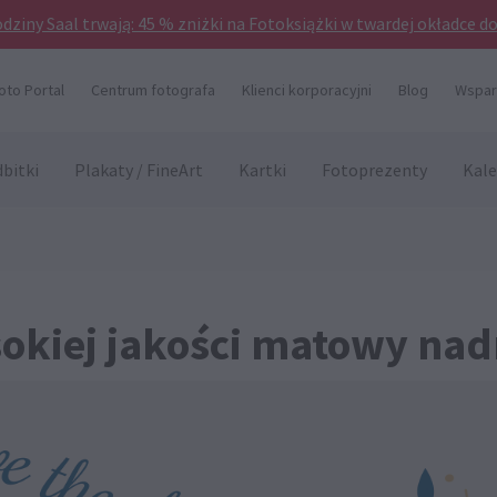
odziny Saal trwają: 45 % zniżki na Fotoksiążki w twardej okładce d
oto Portal
Centrum fotografa
Klienci korporacyjni
Blog
Wsparc
bitki
Plakaty / FineArt
Kartki
Fotoprezenty
Kale
sokiej jakości matowy na