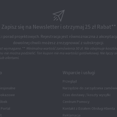
Zapisz się na Newsletter i otrzymaj 25 zł Rabat**
 i porad projektowych. Rejestracja jest równoznaczna z akceptacj
dowolnej chwili możesz zrezygnować z subskrypcji.
jest wymagane.
**
Minimalna wartość zamówienia 50 zł. Nie obejmuje kosztó
 nie można podzielić. Ten kupon nie ma wartości gotówkowej. Nie łączy si
ub ofertami.
fo
Wsparcie i usługi
Przegląd
fesjonalne
Narzędzie do zarządzania zamówi
 pokazowe
Czas dostawy / koszty wysyłki
óbek
Centrum Pomocy
 Portal
Kontakt z Działem Obsługi Klienta
rt
Reklamacja