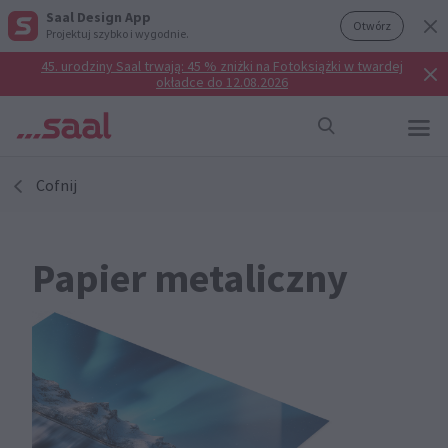
Saal Design App
Otwórz
Projektuj szybko i wygodnie.
45. urodziny Saal trwają: 45 % zniżki na Fotoksiążki w twardej
okładce do 12.08.2026
Cofnij
Papier metaliczny