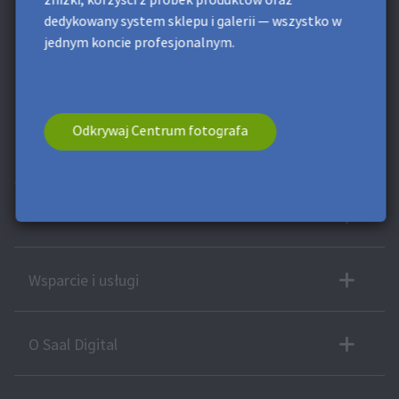
zniżki, korzyści z próbek produktów oraz
polityki prywatności
. W dowolnej chwili możesz
dedykowany system sklepu i galerii — wszystko w
zrezygnować z subskrypcji.
jednym koncie profesjonalnym.
* To pole jest wymagane.
**
Minimalna wartość zamówienia 50
zł. Nie obejmuje kosztów dostawy. Tego kuponu nie można
podzielić. Ten kupon nie ma wartości gotówkowej. Nie łączy się z
innymi kuponami lub ofertami.
Odkrywaj Centrum fotografa
Więcej produktów
Profi info
Wsparcie i usługi
O Saal Digital