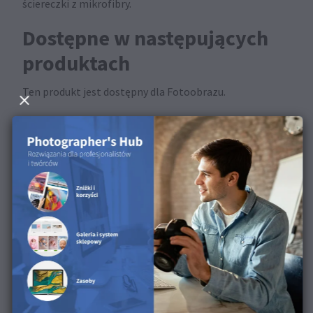
ściereczki z mikrofibry.
Dostępne w następujących
produktach
Ten produkt jest dostępny dla Fotoobrazu.
Odkryj powierzchnię w
naszym filmie o produkcie