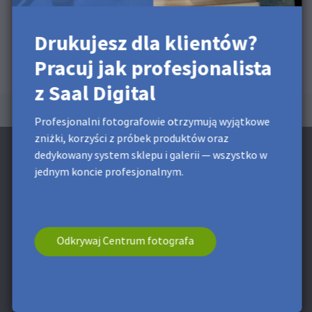
Drukujesz dla klientów?
Pracuj jak profesjonalista
z Saal Digital
Profesjonalni fotografowie otrzymują wyjątkowe
zniżki, korzyści z próbek produktów oraz
dedykowany system sklepu i galerii — wszystko w
jednym koncie profesjonalnym.
Zapisz się na Newsletter i otrzymaj 25 zł
Rabat**
Odkrywaj Centrum fotografa
Korzystaj z wyjątkowych zniżek i porad projektowych.
Rejestracja jest równoznaczna z akceptacją naszej
polityki prywatności
. W dowolnej chwili możesz
zrezygnować z subskrypcji.