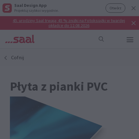
Saal Design App
Otwórz
Projektuj szybko i wygodnie.
45. urodziny Saal trwają: 45 % zniżki na Fotoksiążki w twardej
okładce do 12.08.2026
Cofnij
Płyta z pianki PVC