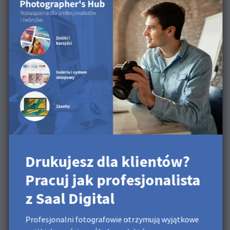
7. Wszystkie obrazy zostaną automatycznie
umieszczone na stronach.
8. Przejrzyj wszystkie strony i wprowadź ewentualne
poprawki.
9. Jeśli wszystko Ci odpowiada, możesz dodać projekt do
koszyka i go zamówić.
Drukujesz dla klientów?
Pracuj jak profesjonalista
z Saal Digital
Profesjonalni fotografowie otrzymują wyjątkowe