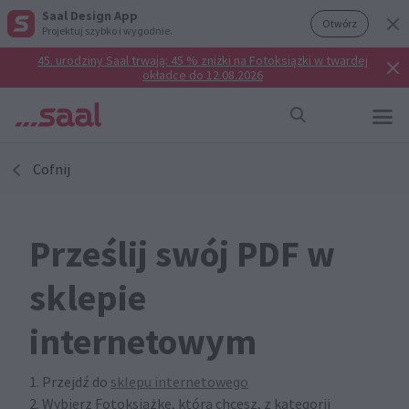
Saal Design App
Otwórz
Projektuj szybko i wygodnie.
45. urodziny Saal trwają: 45 % zniżki na Fotoksiążki w twardej
okładce do 12.08.2026
Cofnij
Prześlij swój PDF w
sklepie
internetowym
1. Przejdź do
sklepu internetowego
2. Wybierz Fotoksiążkę, którą chcesz, z kategorii