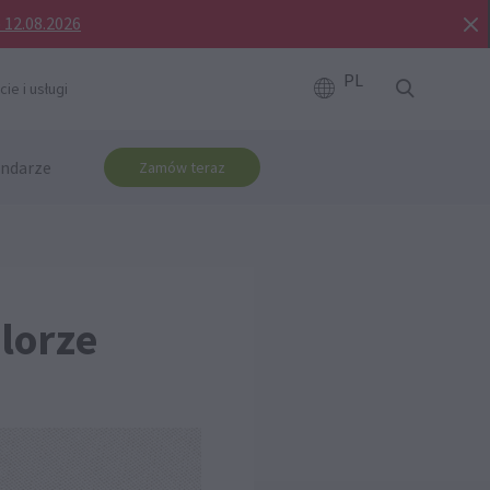
o 12.08.2026
PL
ie i usługi
ndarze
Zamów teraz
lorze