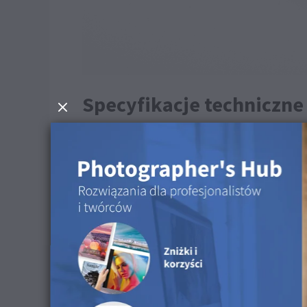
Specyfikacje techniczne
Powierzchnia: Powierzchnia z tkaniny o dr
Wegańskie: Tak
Materiał: 55% PET z recyklingu oceaniczn
Proces produkcji: Druk bezpośredni UV
Kolor czcionki w przykładowym zestawie: R: 
Wskazówki dotyczące cz
Do czyszczenia tej powierzchni możesz użyć such
Dostępne w następujący