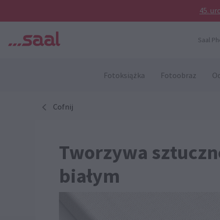
45. ur
Saal Ph
Fotoksiążka
Fotoobraz
Od
Cofnij
Tworzywa sztuczne
białym