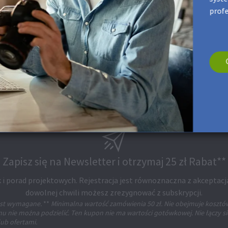
prof
Zapisz się na Newsletter i otrzymaj 25 zł Rabat**
 i porad projektowych. Rejestracja jest równoznaczna z akceptacj
dowolnej chwili możesz zrezygnować z subskrypcji.
jest wymagane.
**
Minimalna wartość zamówienia 50 zł. Nie obejmuje kosztó
 nie można podzielić. Ten kupon nie ma wartości gotówkowej. Nie łączy si
ub ofertami.