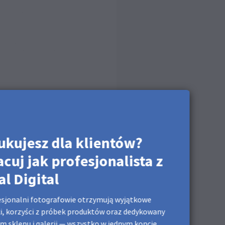
T)
ukujesz dla klientów?
acuj jak profesjonalista z
al Digital
sjonalni fotografowie otrzymują wyjątkowe
i, korzyści z próbek produktów oraz dedykowany
m sklepu i galerii — wszystko w jednym koncie