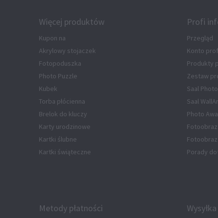
Więcej produktów
Profi in
Kupon na
Przegląd
Akrylowy stojaczek
Konto pro
Fotopoduszka
Produkty
Photo Puzzle
Zestaw pr
Kubek
Saal Photo
Torba płócienna
Saal WallA
Brelok do kluczy
Photo Awa
Karty urodzinowe
Fotoobraz
Kartki ślubne
Fotoobraz 
Kartki świąteczne
Porady do
Metody płatności
Wysyłka