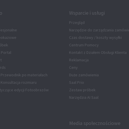
fo
Wsparcie i usługi
Przegląd
fesjonalne
Narzędzie do zarządzania zamówi
 pokazowe
Czas dostawy / koszty wysyłki
óbek
Centrum Pomocy
 Portal
Kontakt z Działem Obsługi Klienta
rt
Reklamacja
rds
Ceny
 Przewodnik po materiałach
Duże zamówienia
Konsultacja rozmiaru
Saal Prio
tyczące edycji Fotoobrazów
Zestaw próbek
Narzędzia AI Saal
Media społecznościowe