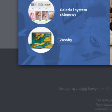
Ten produkt jest dostępny dla Fotoksiążek.
Korzystaj z wyjątkowych zniżek
* To pole 
Tego kuponu
kuponami l