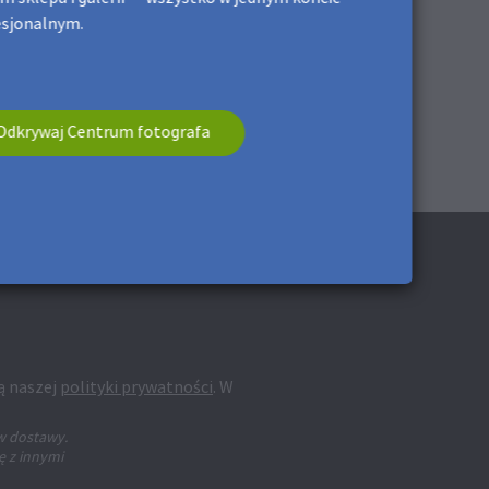
esjonalnym.
Odkrywaj Centrum fotografa
ą naszej
polityki prywatności
. W
w dostawy.
ę z innymi