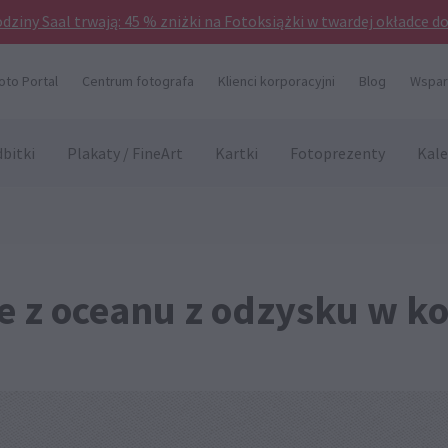
odziny Saal trwają: 45 % zniżki na Fotoksiążki w twardej okładce d
oto Portal
Centrum fotografa
Klienci korporacyjni
Blog
Wsparc
bitki
Plakaty / FineArt
Kartki
Fotoprezenty
Kale
 z oceanu z odzysku w ko