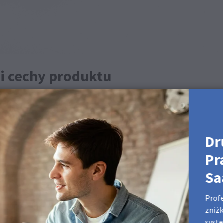
 i cechy produktu
obnej strukturze
ego (rPET) i 45% z recyklingu odpadów pokonsumenckich (PCW rPE
Dr
60 G: 60 B: 60 #3c3c3c
Pr
yszczenia
Sa
ej ściereczki z mikrofibry.
Profe
ch produktach
zniżk
syste