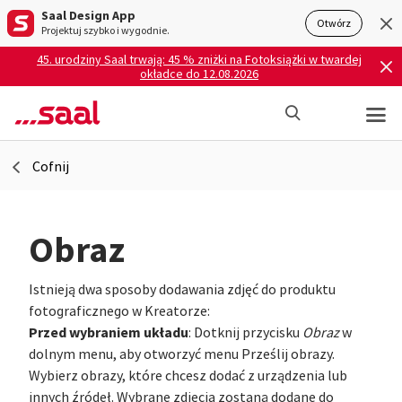
Saal Design App
Otwórz
Projektuj szybko i wygodnie.
45. urodziny Saal trwają: 45 % zniżki na Fotoksiążki w twardej
okładce do 12.08.2026
Cofnij
Obraz
Istnieją dwa sposoby dodawania zdjęć do produktu
fotograficznego w Kreatorze:
Przed wybraniem układu
: Dotknij przycisku
Obraz
w
dolnym menu, aby otworzyć menu Prześlij obrazy.
Wybierz obrazy, które chcesz dodać z urządzenia lub
innych źródeł. Wybrane zdjęcia zostaną dodane do