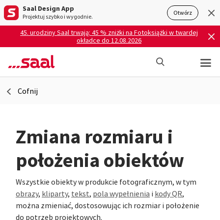
Saal Design App
Otwórz
Projektuj szybko i wygodnie.
45. urodziny Saal trwają: 45 % zniżki na Fotoksiążki w twardej
okładce do 12.08.2026
Cofnij
Zmiana rozmiaru i
położenia obiektów
Wszystkie obiekty w produkcie fotograficznym, w tym
obrazy
,
kliparty
,
tekst
,
pola wypełnienia
i
kody QR
,
można zmieniać, dostosowując ich rozmiar i położenie
do potrzeb projektowych.