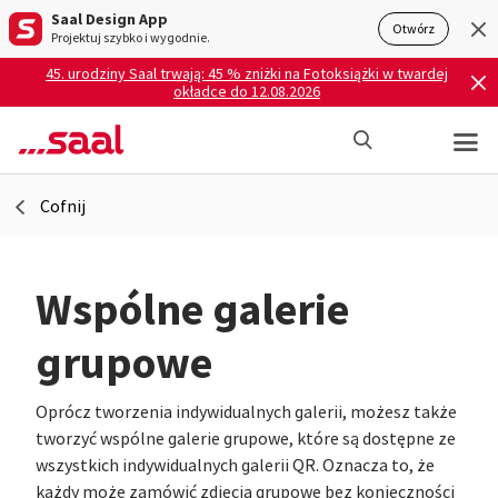
Saal Design App
Otwórz
Projektuj szybko i wygodnie.
45. urodziny Saal trwają: 45 % zniżki na Fotoksiążki w twardej
okładce do 12.08.2026
Cofnij
Wspólne galerie
grupowe
Oprócz tworzenia indywidualnych galerii, możesz także
tworzyć wspólne galerie grupowe, które są dostępne ze
wszystkich indywidualnych galerii QR. Oznacza to, że
każdy może zamówić zdjęcia grupowe bez konieczności