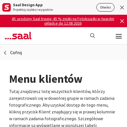
Saal Design App
Otwórz
Projektuj szybko i wygodnie.
45. urodziny Saal trwają: 45 % zniżki na Fotoksiążki w twardej
okładce do 12.08.2026
Cofnij
Menu klientów
Tutaj znajdziesz listę wszystkich klientów, którzy
zarejestrowali się w dowolnej grupie w ramach zadania
fotograficznego. Aby uzyskać dostęp do tego menu,
kliknij przycisk Klient znajdujący się w prawej kolumnie
w ramach zadania fotograficznego. Szczegółowe
informacje są wyświetlane w poniższej tabeli: