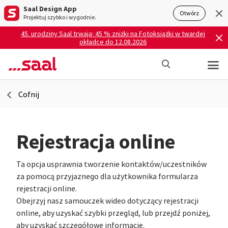
Saal Design App
Otwórz
Projektuj szybko i wygodnie.
45. urodziny Saal trwają: 45 % zniżki na Fotoksiążki w twardej
okładce do 12.08.2026
Cofnij
Rejestracja online
Ta opcja usprawnia tworzenie kontaktów/uczestników
za pomocą przyjaznego dla użytkownika formularza
rejestracji online.
Obejrzyj nasz samouczek wideo dotyczący rejestracji
online, aby uzyskać szybki przegląd, lub przejdź poniżej,
aby uzyskać szczegółowe informacje.