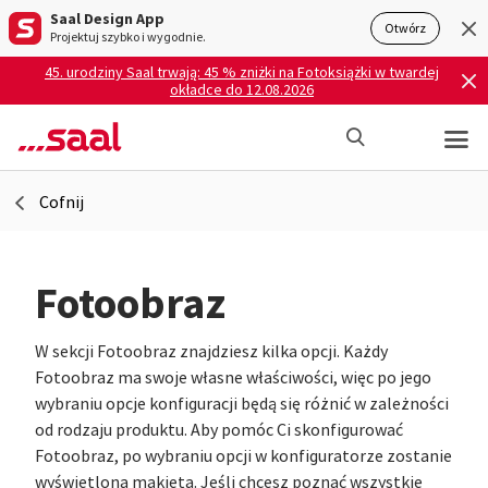
Saal Design App
Otwórz
Projektuj szybko i wygodnie.
45. urodziny Saal trwają: 45 % zniżki na Fotoksiążki w twardej
okładce do 12.08.2026
Cofnij
Fotoobraz
W sekcji Fotoobraz znajdziesz kilka opcji. Każdy
Fotoobraz ma swoje własne właściwości, więc po jego
wybraniu opcje konfiguracji będą się różnić w zależności
od rodzaju produktu. Aby pomóc Ci skonfigurować
Fotoobraz, po wybraniu opcji w konfiguratorze zostanie
wyświetlona makieta. Jeśli chcesz poznać wszystkie