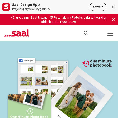
Saal Design App
Otwórz
Projektuj szybko i wygodnie.
45. urodziny Saal trwają: 45 % zniżki na Fotoksiążki w twardej
okładce do 12.08.2026