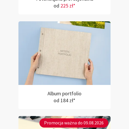
od
225 zł*
Album portfolio
od 184 zł*
Promocja ważna do 09.08.2026