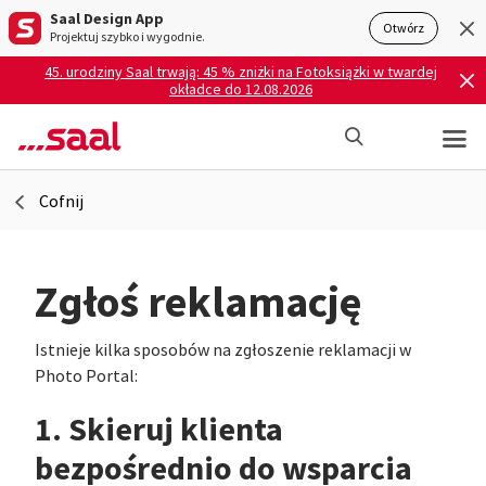
Saal Design App
Otwórz
Projektuj szybko i wygodnie.
45. urodziny Saal trwają: 45 % zniżki na Fotoksiążki w twardej
okładce do 12.08.2026
Cofnij
Zgłoś reklamację
Istnieje kilka sposobów na zgłoszenie reklamacji w
Photo Portal:
1. Skieruj klienta
bezpośrednio do wsparcia