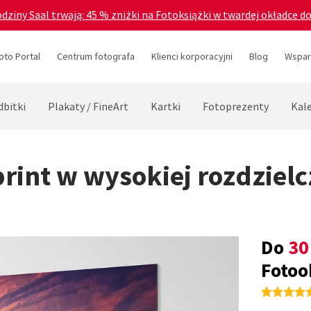
odziny Saal trwają: 45 % zniżki na Fotoksiążki w twardej okładce d
oto Portal
Centrum fotografa
Klienci korporacyjni
Blog
Wsparc
dbitki
Plakaty / FineArt
Kartki
Fotoprezenty
Kal
print w wysokiej rozdzielc
Do
30
Fotoo