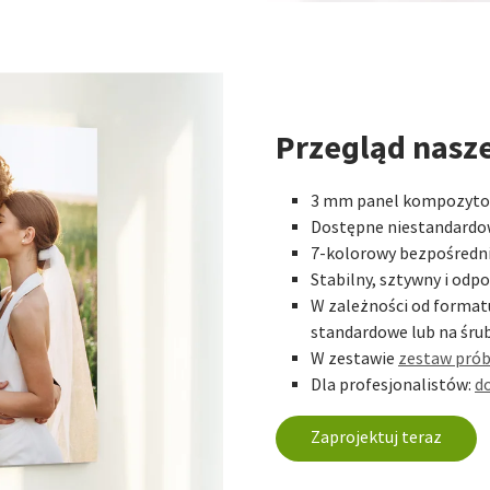
Przegląd nasze
3 mm panel kompozyto
Dostępne niestandardo
7-kolorowy bezpośredni
Stabilny, sztywny i odp
W zależności od forma
standardowe lub na śru
W zestawie
zestaw pró
Dla profesjonalistów:
do
Zaprojektuj teraz