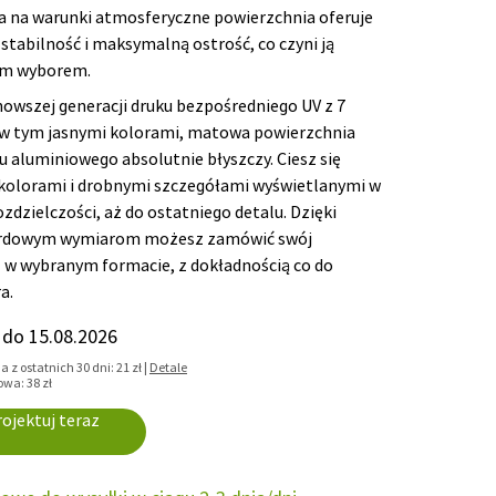
a na warunki atmosferyczne powierzchnia oferuje
stabilność i maksymalną ostrość, co czyni ją
ym wyborem.
nowszej generacji druku bezpośredniego UV z 7
 w tym jasnymi kolorami, matowa powierzchnia
aluminiowego absolutnie błyszczy. Ciesz się
kolorami i drobnymi szczegółami wyświetlanymi w
ozdzielczości, aż do ostatniego detalu. Dzięki
ardowym wymiarom możesz zamówić swój
 w wybranym formacie, z dokładnością co do
a.
do 15.08.2026
 z ostatnich 30 dni: 21 zł |
Detale
wa: 38 zł
ojektuj teraz