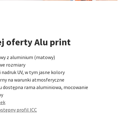
j oferty Alu print
wy z aluminium (matowy)
we rozmiary
 nadruk UV, w tym jasne kolory
orny na warunki atmosferyczne
tu dostępna rama aluminiowa, mocowanie
by
bek
stępny profil ICC