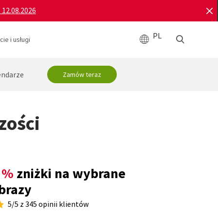
o 12.08.2026
PL
ie i usługi
endarze
Zamów teraz
zości
 %
zniżki na wybrane
brazy
5/5 z 345 opinii klientów