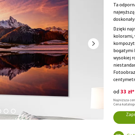
Ta odporn
najwyższą 
doskonał
Dzięki naj
kolorami,
kompozytu 
bogatymi 
wysokiej r
niestand
Fotoobraz
centymetr
33 zł*
od
Najniższa cena
Cena katalogo
Zapr