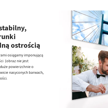
stabilny,
runki
ną ostrością
lorami osiągamy imponującą
ci (obraz nie jest
 duże powierzchnie o
wicie nasyconych barwach,
ości.