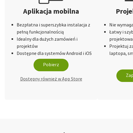
Aplikacja mobilna
Proje
Bezpłatna i superszybka instalacja z
Nie wymaga 
pełną funkcjonalnością
Łatwy i szy
Idealny dla dużych zamówień i
projektowa
projektów
Projektuj 
Dostępne dla systemów Android i iOS
laptopa, sm
Pobierz
Zap
Dostępny również w App Store