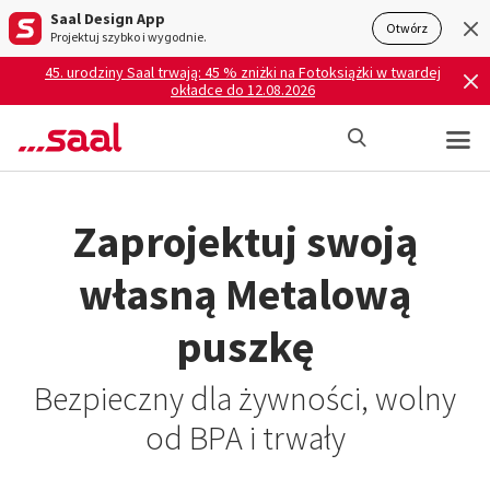
Saal Design App
Otwórz
Projektuj szybko i wygodnie.
45. urodziny Saal trwają: 45 % zniżki na Fotoksiążki w twardej
okładce do 12.08.2026
Zaprojektuj swoją
własną Metalową
puszkę
Bezpieczny dla żywności, wolny
od BPA i trwały