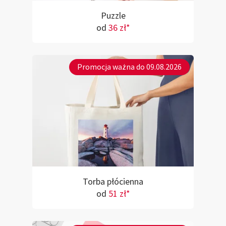
Puzzle
od
36 zł*
Promocja ważna do 09.08.2026
Torba płócienna
od
51 zł*