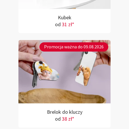
Kubek
od
31 zł*
Promocja ważna do 09.08.2026
Brelok do kluczy
od
38 zł*