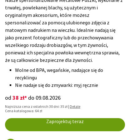
Nasze spersonalizowane Metalowe Puszki, wykonane z
trwałej, powlekanej blachy, są użytecznym i
oryginalnym akcesorium, które możesz
spersonalizować za pomocą ulubionego zdjęcia z
matowym nadrukiem na wieczku. Idealnie nadają się
jako prezent fotograficzny lub do przechowywania
wszelkiego rodzaju drobiazgów, w tym żywności,
ponieważ ich specjalna powłoka wewnętrzna sprawia,
że są całkowicie bezpieczne dla żywności.
Wolne od BPA, wegańskie, nadające się do
recyklingu
Nie nadaje się do zmywarki: myj ręcznie
38 zł*
od
do 09.08.2026
Najniższa cena z ostatnich 30 dni: 35 zł |
Detale
Cena katalogowa: 64 zł
Zaprojektuj teraz