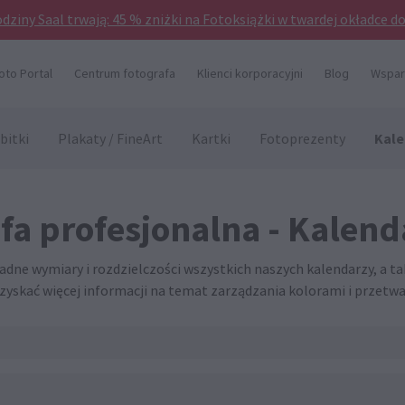
odziny Saal trwają: 45 % zniżki na Fotoksiążki w twardej okładce d
oto Portal
Centrum fotografa
Klienci korporacyjni
Blog
Wsparc
Kale
bitki
Plakaty / FineArt
Kartki
Fotoprezenty
efa profesjonalna - Kalend
adne wymiary i rozdzielczości wszystkich naszych kalendarzy, a 
 uzyskać więcej informacji na temat zarządzania kolorami i przetwa