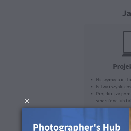
Ja
Proje
Nie wymaga instal
Łatwy i szybki do
Projektuj za pom
smartfona lub ta
Zap