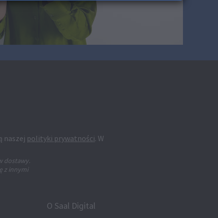
ą naszej
polityki prywatności
. W
w dostawy.
ę z innymi
O Saal Digital