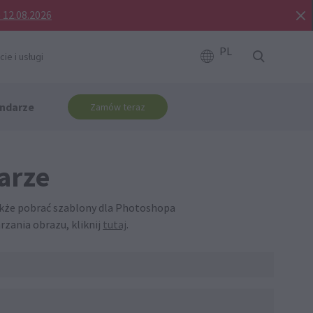
o 12.08.2026
PL
ie i usługi
ndarze
Zamów teraz
arze
także pobrać szablony dla Photoshopa
rzania obrazu, kliknij
tutaj
.