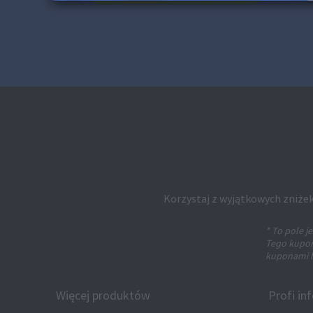
Korzystaj z wyjątkowych zniżek
* To pole 
Tego kuponu
kuponami l
Więcej produktów
Profi in