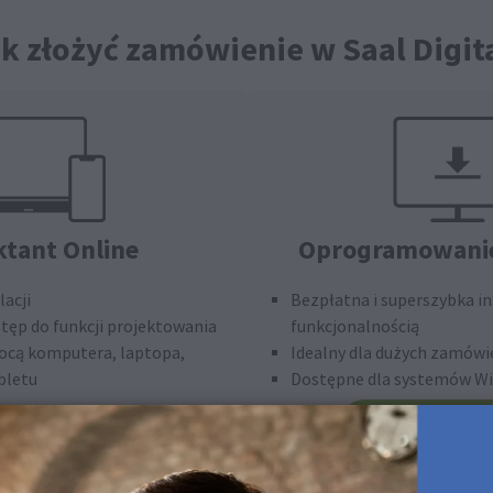
k złożyć zamówienie w Saal Digit
ktant Online
Oprogramowanie
acji
Bezpłatna i superszybka in
stęp do funkcji projektowania
funkcjonalnością
ocą komputera, laptopa,
Idealny dla dużych zamówi
bletu
Dostępne dla systemów W
Bezpłatne pobi
rojektuj teraz
Dostępny również dla s