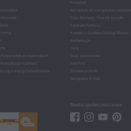
Przegląd
fesjonalne
Narzędzie do zarządzania zamówi
 pokazowe
Czas dostawy / koszty wysyłki
óbek
Centrum Pomocy
 Portal
Kontakt z Działem Obsługi Klienta
rt
Reklamacja
rds
Ceny
 Przewodnik po materiałach
Duże zamówienia
Konsultacja rozmiaru
Saal Prio
tyczące edycji Fotoobrazów
Zestaw próbek
Narzędzia AI Saal
Media społecznościowe