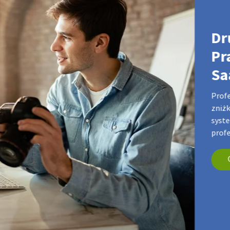
Dr
Pr
Sa
Profe
zniżk
syste
Pracuj jak
prof
gital
 zniżki, korzyści z próbek
erii — wszystko w jednym