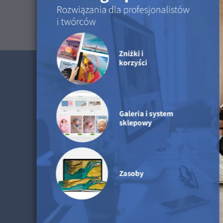
Drukujesz dla klientów? 
profesjonalista z Saal Di
Profesjonalni fotografowie otrzymują wyjątkowe
produktów oraz dedykowany system sklepu i gal
koncie profesjonalnym.
Odkrywaj Centrum fotografa