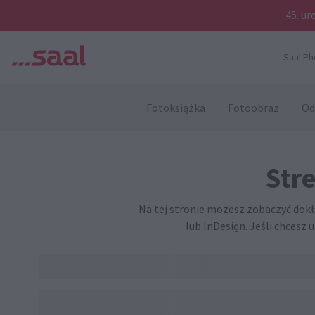
45. ur
Saal Ph
Fotoksiążka
Fotoobraz
Od
Str
Na tej stronie możesz zobaczyć dokł
lub InDesign. Jeśli chcesz