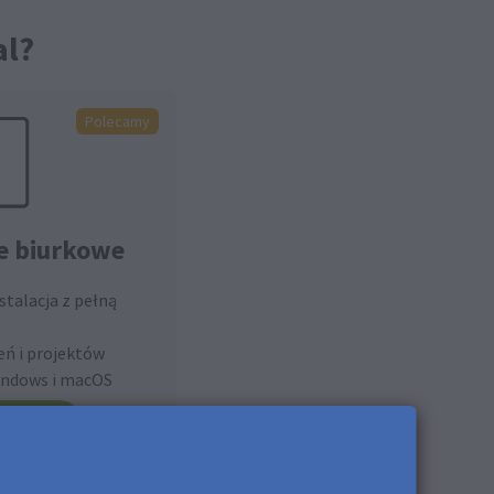
al?
Polecamy
 biurkowe
stalacja z pełną
eń i projektów
indows i macOS
eranie
ystemu Windows