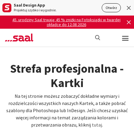
Saal Design App
Otwórz
Projektuj szybko i wygodnie.
45. urodziny Saal trwają: 45 % zniżki na Fotoksiążki w twardej
okładce do 12.08.2026
Strefa profesjonalna -
Kartki
Na tej stronie możesz zobaczyć dokładne wymiary i
rozdzielczości wszystkich naszych Kartek, a także pobrać
szablony dla Photoshopa lub InDesign. Jeśli chcesz uzyskać
więcej informacji na temat zarządzania kolorami i
przetwarzania obrazu, kliknij
tutaj
.