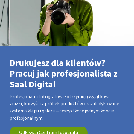
Drukujesz dla klientów?
Pracuj jak profesjonalista z
Saal Digital
Profesjonalni fotografowie otrzymują wyjątkowe
zniżki, korzyści z próbek produktów oraz dedykowany
system sklepu i galerii — wszystko w jednym koncie
profesjonalnym.
Odkrywaj Centrum fotografa