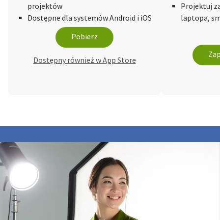
projektów
Projektuj 
Dostępne dla systemów Android i iOS
laptopa, sm
Pobierz
Zap
Dostępny również w App Store