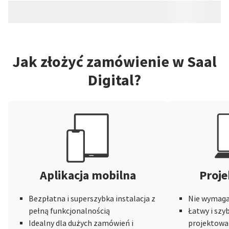
Jak złożyć zamówienie w Saal
Digital?
Aplikacja mobilna
Proje
Bezpłatna i superszybka instalacja z
Nie wymaga 
pełną funkcjonalnością
Łatwy i szy
Idealny dla dużych zamówień i
projektowa