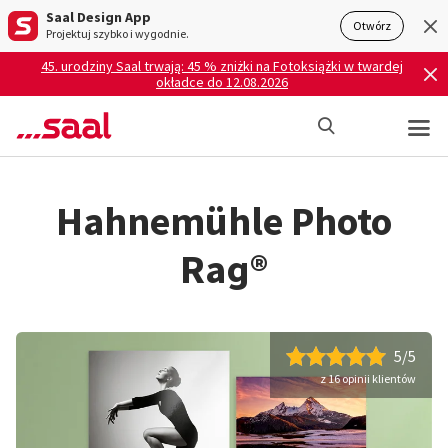
Saal Design App
Otwórz
Projektuj szybko i wygodnie.
45. urodziny Saal trwają: 45 % zniżki na Fotoksiążki w twardej
okładce do 12.08.2026
Hahnemühle Photo
Rag®
5/5
z 16 opinii klientów