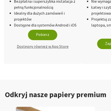
Bezpłatna i superszybka instalacja z
Nie wymaga 
pełną funkcjonalnością
Łatwy i szy
Idealny dla dużych zamówień i
projektowa
projektów
Projektuj 
Dostępne dla systemów Android i iOS
laptopa, sm
Pobierz
Zap
Dostępny również w App Store
Odkryj nasze papiery premium