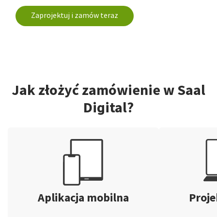
Zaprojektuj i zamów teraz
Jak złożyć zamówienie w Saal
Digital?
Aplikacja mobilna
Proje