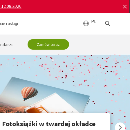
o 12.08.2026
PL
ie i usługi
ndarze
Zamów teraz
a Fotoksiążki w twardej okładce