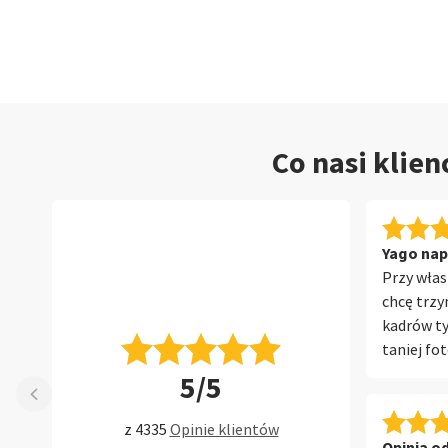
Co nasi klie
Yago napi
Przy włas
chcę trzy
kadrów ty
taniej fo
paczka z 
5/5
otworzyłe
opadła. Z
z 4335
Opinie klientów
ze szklan
Opinia od