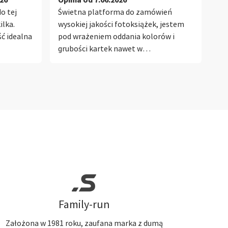
udało się bardzo szybko i sprawnie
o tej
Świetna platforma do zamówień
Na
przygotować zamówienie. Czekam na
ilka.
wysokiej jakości fotoksiążek, jestem
pi
przesyłkę, i z tego co widzę zostanie
ść idealna
pod wrażeniem oddania kolorów i
le
ona bardzo szybko zrealizowana i
grubości kartek nawet w
ok
mimo napiętego harmonogramu
podstawowym wariancie. Złocenia
chw
dojdzie na czas.
napisów na okładce dodają elegancji,
zdj
taka fotoksiążka robi wrażenie.
ni
do
zo
go
sz
Family-run
Założona w 1981 roku, zaufana marka z dumą