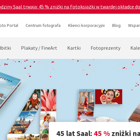
odziny Saal trwają: 45 % zniżki na Fotoksiążki w twardej okładce d
oto Portal
Centrum fotografa
Klienci korporacyjni
Blog
Wsparc
bitki
Plakaty / FineArt
Kartki
Fotoprezenty
Kale
45 lat Saal:
45 %
zniżki n