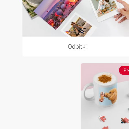
Odbitki
Pr