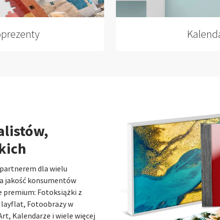
oprezenty
Ka­len­d
alistów,
kich
partnerem dla wielu
na jakość konsumentów
e premium: Fotoksiążki z
layflat, Fotoobrazy w
rt, Kalendarze i wiele więcej