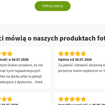
Odkryj więcej
nci mówią o naszych produktach fo
sał/-a 30.07.2026
Opinia od 20.07.2026
nym ślubie uznałem, że nie
Za jakość i łatwość złożenia k
mać tych najważniejszych
jesteście moim wyborem nr 1 
lko na dysku albo w jakiejś
toksiążce z dyskontu... Kiedy
fotoksiążką przyszła i
m pudełko... no szczęka mi
decydowałem się na okładkę
ym przodem i nasze zdjęcie
 28.07.2026
Angelika napisał/-a 28.06.2