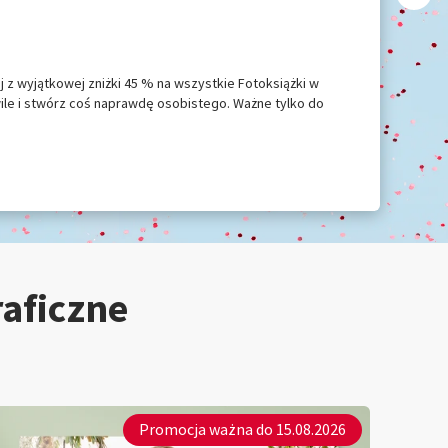
aj z wyjątkowej zniżki 45 % na wszystkie Fotoksiążki w
ile i stwórz coś naprawdę osobistego. Ważne tylko do
raficzne
Promocja ważna do 15.08.2026