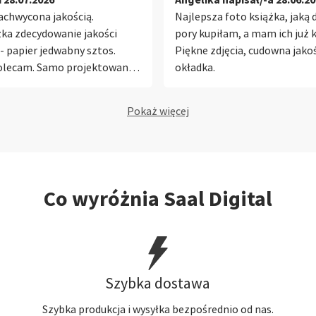
pod tym szkłem
achwycona jakością.
Najlepsza foto książka, jaką d
cie. Ma taką fajną głębię,
ka zdecydowanie jakości
pory kupiłam, a mam ich już k
 żywe i wygląda to po prostu
 papier jedwabny sztos.
Piękne zdjęcia, cudowna jako
egancko na żywo... W środku
olecam. Samo projektowanie
okładka.
łyszczący papier... bałem się
tuicyjne
zesadzę, ale ostrość i
Pokaż więcej
 barw są genialne. Widać
y detal. Bardzo podoba mi
, jak te strony się rozkładają...
 się całkowicie na płasko,
kie zdjęcia przechodzące
Co wyróżnia Saal Digital
e strony nie mają żadnego
o zagięcia pośrodku... Co
ardziej zaskoczyło na plus...
ie ma żadnych logo firmy,
 niczego takiego. Żadnych
Szybka dostawa
znaków. Wygląda to bardzo
ak prywatny album zrobiony
Szybka produkcja i wysyłka bezpośrednio od nas.