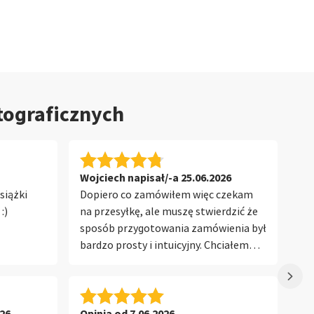
tograficznych
Wojciech napisał/-a 25.06.2026
Op
siążki
Dopiero co zamówiłem więc czekam
Os
:)
na przesyłkę, ale muszę stwierdzić że
za
sposób przygotowania zamówienia był
Je
bardzo prosty i intuicyjny. Chciałem
cz
przygotować fotoksiążkę z okazji 60
urodzin mojej mamy, i na podstawie
przygotowanych wcześniej zdjęć i
korzystając z aplikacji Saal Design
026
Opinia od 7.06.2026
Ma