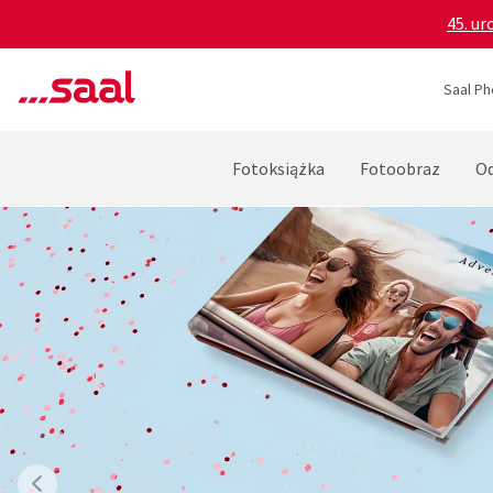
45. ur
Saal Ph
Fotoksiążka
Fotoobraz
Od