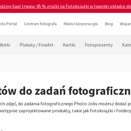
odziny Saal trwają: 45 % zniżki na Fotoksiążki w twardej okładce d
oto Portal
Centrum fotografa
Klienci korporacyjni
Blog
Wsparc
bitki
Plakaty / FineArt
Kartki
Fotoprezenty
Kale
ów do zadań fotograficz
ch zdjęć, do zadania fotograficznego Photo Jobs możesz dodać pr
ępnie zaprojektowane produkty, takie jak Fotoksiążki i Foldery z