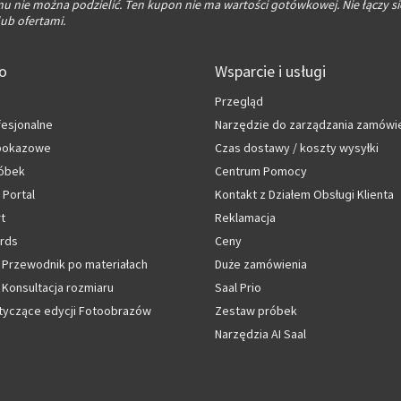
 nie można podzielić. Ten kupon nie ma wartości gotówkowej. Nie łączy si
ub ofertami.
fo
Wsparcie i usługi
Przegląd
fesjonalne
Narzędzie do zarządzania zamówi
 pokazowe
Czas dostawy / koszty wysyłki
óbek
Centrum Pomocy
 Portal
Kontakt z Działem Obsługi Klienta
rt
Reklamacja
rds
Ceny
 Przewodnik po materiałach
Duże zamówienia
Konsultacja rozmiaru
Saal Prio
tyczące edycji Fotoobrazów
Zestaw próbek
Narzędzia AI Saal