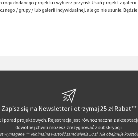
gu dodanego projektu i wybierz przycisk Usuń projekt z galerii.
znego / grupy / lub galerii indywidualnej, ale go nie usunie. Będz
Zapisz się na Newsletter i otrzymaj 25 zł Rabat**
 i porad projektowych. Rejestracja jest równoznaczna z akceptacj
dowolnej chwili możesz zrezygnować z subskrypcji.
jest wymagane.
**
Minimalna wartość zamówienia 50 zł. Nie obejmuje kosztó