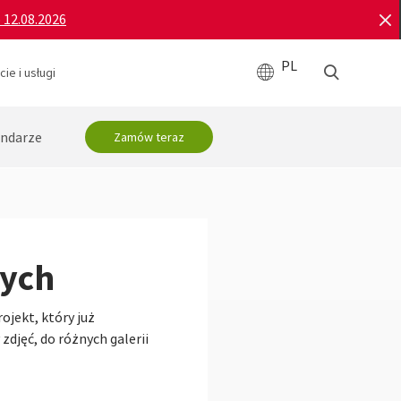
o 12.08.2026
PL
ie i usługi
ndarze
Zamów teraz
nych
ojekt, który już
djęć, do różnych galerii