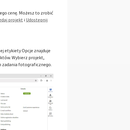
iego cenę. Możesz to zrobić
edaj projekt
i
Udostępnij
j etykiety Opcje znajduje
któw. Wybierz projekt,
h zadania fotograficznego.