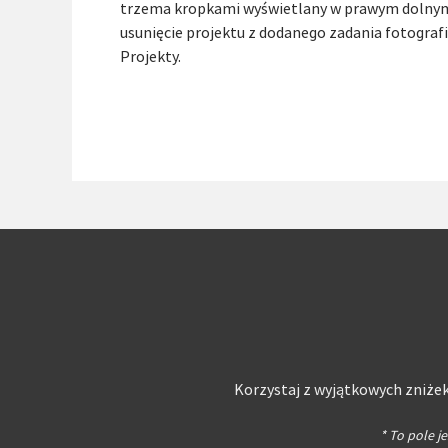
trzema kropkami wyświetlany w prawym dolnym ro
usunięcie projektu z dodanego zadania fotografic
Projekty.
Korzystaj z wyjątkowych zniżek
* To pole 