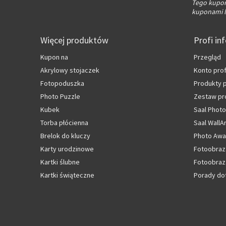
Tego kuponu
kuponami l
Więcej produktów
Profi in
Kupon na
Przegląd
Akrylowy stojaczek
Konto pro
Fotopoduszka
Produkty
Photo Puzzle
Zestaw pr
Kubek
Saal Photo
Torba płócienna
Saal WallA
Brelok do kluczy
Photo Awa
Karty urodzinowe
Fotoobraz
Kartki ślubne
Fotoobraz 
Kartki świąteczne
Porady do