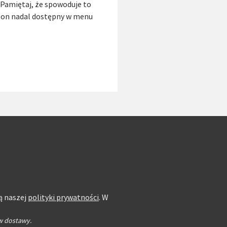
 Pamiętaj, że spowoduje to
ie on nadal dostępny w menu
ą naszej
polityki prywatności
. W
w dostawy.