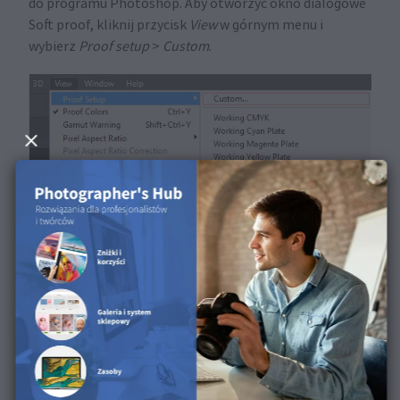
do programu Photoshop. Aby otworzyć okno dialogowe
Soft proof, kliknij przycisk
View
w górnym menu i
wybierz
Proof setup
>
Custom
.
Pojawi się okno
Custom Proof Condition
. W sekcji
Urządzenie do symulacji
wybierz profil ICC, który
pobrałeś i chcesz przetestować. Pozostałe ustawienia
należy wypełnić zgodnie z potrzebami każdego profilu.
Możesz je sprawdzić na naszej
stronie profili I
CC.
Na przykład profil ICC FineArt Baryta musi mieć
odznaczoną opcję Zachowaj liczby
RGB
,
Intencję
renderowania
ustawioną na
Względny kolorymetryczny
,