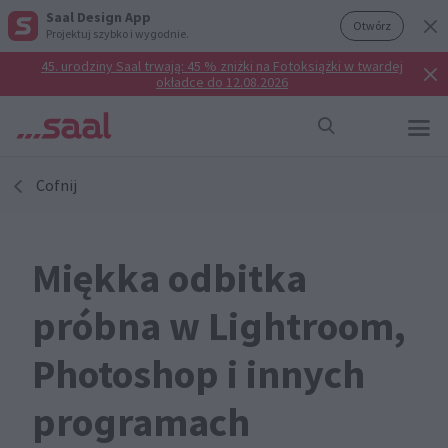
Saal Design App
Otwórz
Projektuj szybko i wygodnie.
45. urodziny Saal trwają: 45 % zniżki na Fotoksiążki w twardej
okładce do 12.08.2026
Cofnij
Miękka odbitka
próbna w Lightroom,
Photoshop i innych
programach