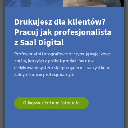
zaznaczoną Kompensację czarnego
punktu
i
odznaczoną opcję Symuluj kolor
papieru
.
Drukujesz dla klientów?
Pracuj jak profesjonalista
z Saal Digital
Profesjonalni fotografowie otrzymują wyjątkowe
zniżki, korzyści z próbek produktów oraz
dedykowany system sklepu i galerii — wszystko w
jednym koncie profesjonalnym.
Kliknij przycisk
Zapisz
, aby zapisać dodany profil z
wypełnionymi wszystkimi parametrami. Po
zakończeniu kliknij przycisk
OK
. Aktywnym profilem
Odkrywaj Centrum fotografa
kolorów w programie Photoshop jest teraz profil, który
właśnie dodałeś.
Obraz będzie wyświetlany zgodnie z ustawieniami