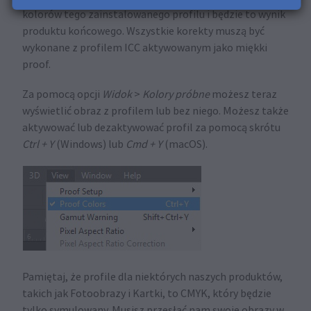
kolorów tego zainstalowanego profilu i będzie to wynik
produktu końcowego. Wszystkie korekty muszą być
wykonane z profilem ICC aktywowanym jako miękki
proof.
Za pomocą opcji
Widok
>
Kolory próbne
możesz teraz
wyświetlić obraz z profilem lub bez niego. Możesz także
aktywować lub dezaktywować profil za pomocą skrótu
Ctrl + Y
(Windows) lub
Cmd + Y
(macOS).
Pamiętaj, że profile dla niektórych naszych produktów,
takich jak Fotoobrazy i Kartki, to CMYK, który będzie
tylko symulowany. Musisz przesłać nam swoje obrazy w