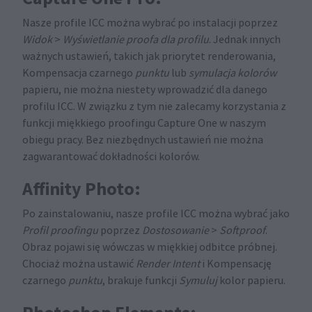
Nasze profile ICC można wybrać po instalacji poprzez
Widok
>
Wyświetlanie proofa dla profilu
. Jednak innych
ważnych ustawień, takich jak priorytet renderowania,
Kompensacja czarnego
punktu
lub
symulacja kolorów
papieru, nie można niestety wprowadzić dla danego
profilu ICC. W związku z tym nie zalecamy korzystania z
funkcji miękkiego proofingu Capture One w naszym
obiegu pracy. Bez niezbędnych ustawień nie można
zagwarantować dokładności kolorów.
Affinity Photo:
Po zainstalowaniu, nasze profile ICC można wybrać jako
Profil proofingu
poprzez
Dostosowanie
>
Softproof
.
Obraz pojawi się wówczas w miękkiej odbitce próbnej.
Chociaż można ustawić
Render Intent
i Kompensację
czarnego
punktu
, brakuje funkcji
Symuluj
kolor papieru.