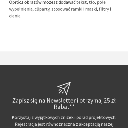
Oprócz obrazów możesz dodawać
tekst
,
tło
,
pole
wypełnienia
,
cliparty
,
stosować ramki i maski
,
filtry
i
cienie
.
Zapisz się na Newsletter i otrzymaj 25 zł
Rabat**
Korzystaj z wyjątkowych zniżek i porad projektowych.
Rejestracja jest równoznaczna z akceptacją naszej