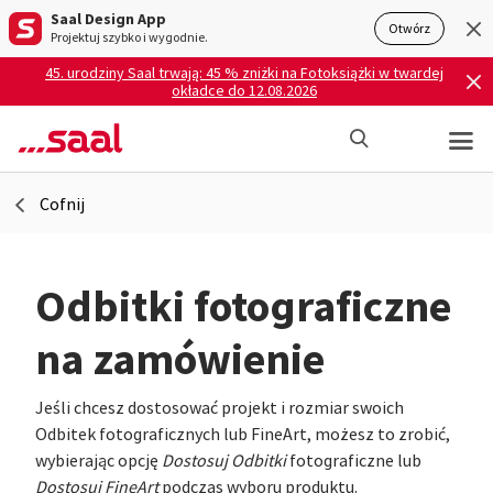
Saal Design App
Otwórz
Projektuj szybko i wygodnie.
45. urodziny Saal trwają: 45 % zniżki na Fotoksiążki w twardej
okładce do 12.08.2026
Cofnij
Odbitki fotograficzne
na zamówienie
Jeśli chcesz dostosować projekt i rozmiar swoich
Odbitek fotograficznych lub FineArt, możesz to zrobić,
wybierając opcję
Dostosuj
Odbitki
fotograficzne lub
Dostosuj FineArt
podczas wyboru produktu.