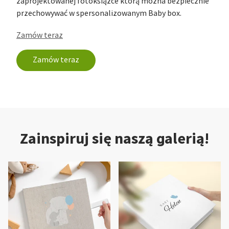
zaprojektowanej fotoksiążce którą można bezpiecznie
przechowywać w spersonalizowanym Baby box.
Zamów teraz
Zamów teraz
Zainspiruj się naszą galerią!