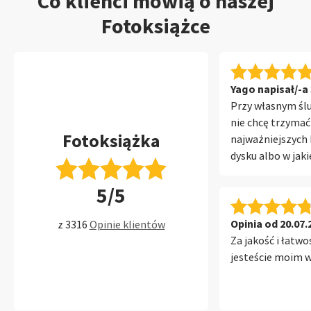
Co klienci mówią o naszej
Fotoksiążce
Yago napisał/-a 
Przy własnym śl
nie chcę trzymać
Fotoksiążka
najważniejszych 
dysku albo w jaki
fotoksiążce z dys
5/5
paczka z fotoksi
otworzyłem pudeł
mi opadła. Zdec
Opinia od 20.07.
z 3316
Opinie klientów
okładkę ze szkl
Za jakość i łatwo
nasze zdjęcie wy
jesteście moim w
szkłem niesamowi
głębię, kolory są
po prostu bardz