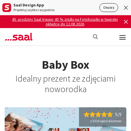
Saal Design App
Otwórz
Projektuj szybko i wygodnie.
45. urodziny Saal trwają: 45 % zniżki na Fotoksiążki w twardej
okładce do 12.08.2026
Baby Box
Idealny prezent ze zdjęciami
noworodka
5/5
z 3316 opinii klientów