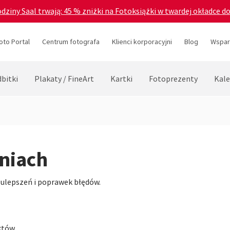
odziny Saal trwają: 45 % zniżki na Fotoksiążki w twardej okładce d
oto Portal
Centrum fotografa
Klienci korporacyjni
Blog
Wsparc
bitki
Plakaty / FineArt
Kartki
Fotoprezenty
Kale
niach
 ulepszeń i poprawek błędów.
uktów