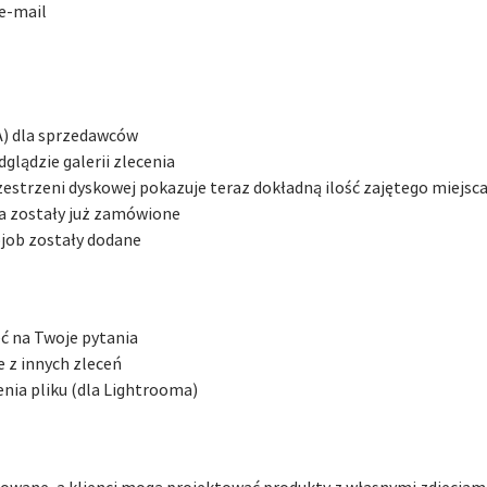
e-mail
A) dla sprzedawców
lądzie galerii zlecenia
estrzeni dyskowej pokazuje teraz dokładną ilość zajętego miejsc
cia zostały już zamówione
ojob zostały dodane
ć na Twoje pytania
 z innych zleceń
enia pliku (dla Lightrooma)