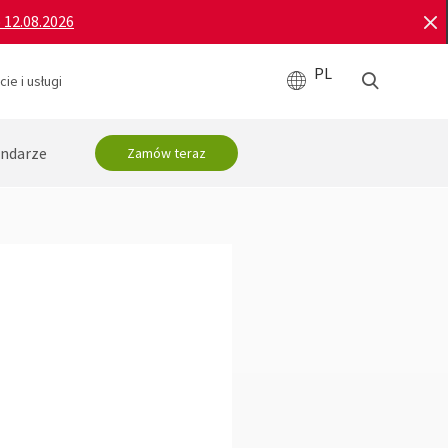
o 12.08.2026
PL
ie i usługi
ndarze
Zamów teraz