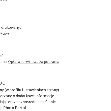
ń drukowanych
uktów
zeń
zana:
Opłata serwisowa za pobrania
tów
y (w profilu i ustawieniach strony)
szerzone o dodatkowe informacje
iają teraz bezpośrednio do Ciebie
ep Photo Portal