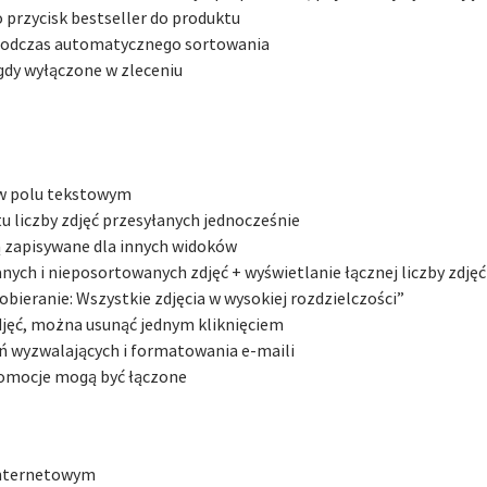
 przycisk bestseller do produktu
ąd podczas automatycznego sortowania
gdy wyłączone w zleceniu
 w polu tekstowym
tu liczby zdjęć przesyłanych jednocześnie
ą zapisywane dla innych widoków
ych i nieposortowanych zdjęć + wyświetlanie łącznej liczby zdjęć
obieranie: Wszystkie zdjęcia w wysokiej rozdzielczości”
djęć, można usunąć jednym kliknięciem
ń wyzwalających i formatowania e-maili
romocje mogą być łączone
internetowym