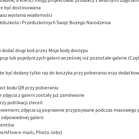
wowane, a klienci mogą projektować produkty z własnymi zdjęciami 
że być dostosowana
zasu wysłania wiadomości
zedszkola i Przedszkolnych Świąt Bożego Narodzenia
y dodać drugi kod przez Moje kody dostępu
grup lub pojedynczych galerii wcześniej niż pozostałe galerie (Cz
że być dodany tylko raz do koszyka przy pobieraniu oraz dodatko
ast kodu QR przy pobieraniu
zdjęcia z galerii zostały już zamówione
zy publikacji zleceń
wieniem; zdjęcia są poprawnie przypisywane podczas masowego 
odpowiedniej galerii
lientów
workflow e-maili, Photo Jobs)