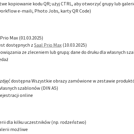
łatwe kopiowanie kodu QR; użyj CTRL, aby otworzyć grupy lub galeri
workflow e-maili, Photo Jobs, karty QR Code)
 Prio Max (01.03.2025)
jest dostępnych z
Saal Prio Max
(10.03.2025)
owiązania ze zleceniem lub grupą: dane do druku dla własnych sz
zedaż
 zdjęć dostępna Wszystkie obrazy zamówione w zestawie produkt
własnych szablonów (DIN A5)
jestracji online
erii dla kilku uczestników (np. rodzeństwo)
alerii możliwe