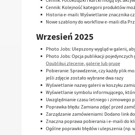
Cennik: Fotoksiążki i kartki mogą być akty
Cennik: Kolejność kategorii produktów mo
Historia e-maili: Wyświetlanie znacznika c
Nowe szablony do workflow e-maili dla Pr
Wrzesień 2025
Photo Jobs: Ulepszony wygląd w galerii, ab
Photo Jobs: Opcja publikacji pojedynczych 
Opublikuj zlecenie, galerię lub grupę
Pobieranie: Sprawdzenie, czy każdy plik mo
jeśli zdjęcie zostało wybrane dwa razy
Wyświetlanie nazwy galerii w koszyku zami
Wyświetlanie symbolu informującego, które 
Uwzględnianie czasu letniego i zimowego pr
Poprawka błędu: Zamiana zdjęć przed zamó
Zarządzanie zamówieniami: Dodano link do 
Znaczna poprawa pobierania i e-maili do k
Ogólne poprawki błędów i ulepszenia (np. 