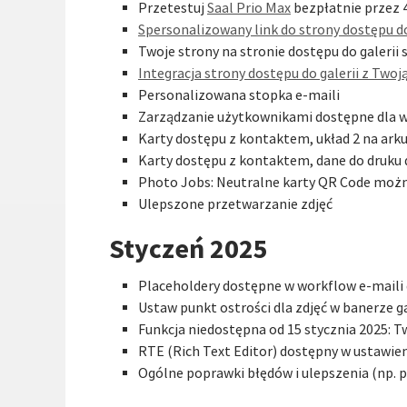
Przetestuj
Saal Prio Max
bezpłatnie przez 
Spersonalizowany link do strony dostępu do
Twoje strony na stronie dostępu do galerii
Integracja strony dostępu do galerii z Twoj
Personalizowana stopka e-maili
Zarządzanie użytkownikami dostępne dla w
Karty dostępu z kontaktem, układ 2 na arku
Karty dostępu z kontaktem, dane do druku 
Photo Jobs: Neutralne karty QR Code możn
Ulepszone przetwarzanie zdjęć
Styczeń 2025
Placeholdery dostępne w workflow e-maili dl
Ustaw punkt ostrości dla zdjęć w banerze ga
Funkcja niedostępna od 15 stycznia 2025: T
RTE (Rich Text Editor) dostępny w ustawieni
Ogólne poprawki błędów i ulepszenia (np. p