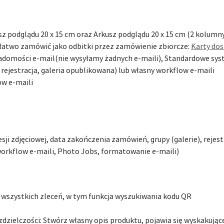
sz podglądu 20 x 15 cm oraz Arkusz podglądu 20 x 15 cm (2 kolumn
 łatwo zamówić jako odbitki przez zamówienie zbiorcze:
Karty dos
wiadomości e-mail(nie wysyłamy żadnych e-maili), Standardowe s
rejestracja, galeria opublikowana) lub własny workflow e-maili
w e-maili
ji zdjęciowej, data zakończenia zamówień, grupy (galerie), rejest
workflow e-maili, Photo Jobs, formatowanie e-maili)
 wszystkich zleceń, w tym funkcja wyszukiwania kodu QR
ozdzielczości: Stwórz własny opis produktu, pojawia się wyskakują