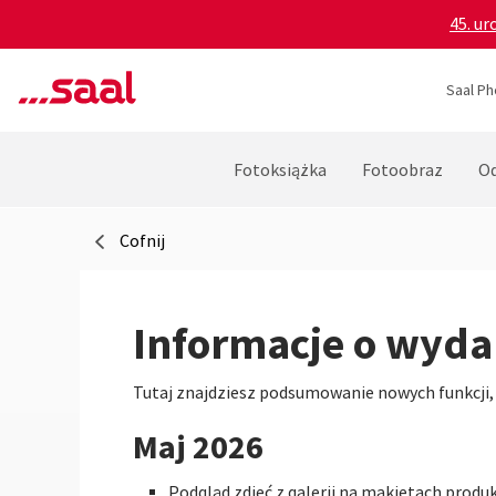
45. ur
Saal Ph
Fotoksiążka
Fotoobraz
Od
Cofnij
Informacje o wyda
Tutaj znajdziesz podsumowanie nowych funkcji,
Maj 2026
Podgląd zdjęć z galerii na makietach prod