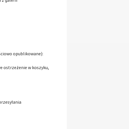
z galerii
ęściowo opublikowane):
we ostrzeżenie w koszyku,
przesyłania